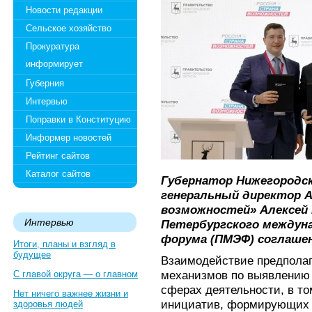
Новости редакции
Сельское хозяйство
Прокуратура
информирует
Губерния
Интервью
Поправки в Конституцию
Информер новостей
Рейтинг сайтов
Каталог сайтов
Губернатор Нижегородск
генеральный директор А
возможностей» Алексей 
Интервью
Петербургского междуна
форума (ПМЭФ) соглашен
Итоги, планы и взгляд в
будущее
Взаимодействие предполаг
механизмов по выявлению 
С главой округа — о главном
сферах деятельности, в то
Нет ничего важнее жизни и
инициатив, формирующих 
здоровья людей