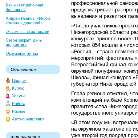
профессиональной саморе
Как живет районная
предусматривает распрост
больница?
выявления и развития тала
Андрей Иванов: «Игрой
команды доволен!»
«Число участников проект
Нижегородской области рас
Экзамены не за горами
конкурсах приняло более 1
Сезон закрыт, дичь
которых 854 вошли в числ
подсчитана
«Россия – страна возможн
Окружным путём
мероприятий: фестиваль «
Всероссийский финал конк
Объявления
окружной полуфинал конку
Школа», финал конкурса «
Продам
губернатор Нижегородской 
Куплю
Глава региона отметил, чт
Услуги
компетенций на базе Корпо
Работа
правительства Нижегородс
Разное
государственного универси
Авто-объявления
«В этом году мы встречали
на окружном хакатоне по и
уже второй год подряд про
фотогалерея