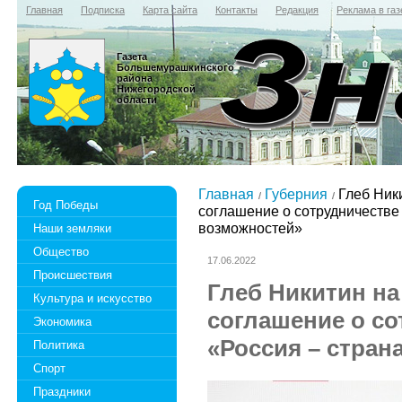
Главная
Подписка
Карта сайта
Контакты
Редакция
Реклама в газ
Газета
Большемурашкинского
района
Нижегородской
области
Главная
Губерния
Глеб Ник
Год Победы
соглашение о сотрудничестве
возможностей»
Наши земляки
Общество
17.06.2022
Происшествия
Глеб Никитин н
Культура и искусство
соглашение о со
Экономика
«Россия – стран
Политика
Спорт
Праздники