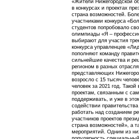
«Жители Нижегородской об
в конкурсах и проектах пр
страна возможностей. Боле
участниками конкурса «Бо
студентов попробовало св
олимпиады «Я – професси
выбирают для участия трек
конкурса управленцев «Ли
пополняют команду правит
сильнейшие качества и ре
регионом в разных отрасля
представляющих Нижегород
возросло с 15 тысяч челове
человек за 2021 год. Такой
проектам, связанным с са
поддерживать, и уже в это
содействии правительства
работать над созданием р
участников проектов през
страна возможностей», а т
мероприятий. Одним из ни
популярность специальный