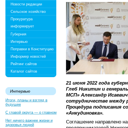
Новости редакции
Сельское хозяйство
Прокуратура
информирует
Губерния
Интервью
Поправки в Конституцию
Информер новостей
Рейтинг сайтов
Каталог сайтов
21 июня 2022 года губе
Глеб Никитин и генерал
Интервью
МСП» Александр Исаевич
Итоги, планы и взгляд в
сотрудничестве между р
будущее
Процедура подписания с
«Анкудиновка».
С главой округа — о главном
Нет ничего важнее жизни и
Соглашение направлено на
здоровья людей
предпринимателей Нижего