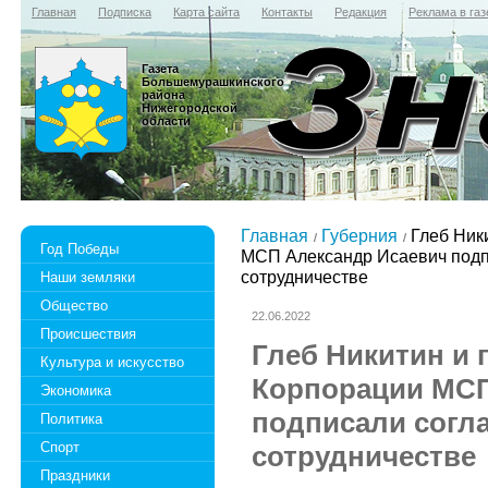
Главная
Подписка
Карта сайта
Контакты
Редакция
Реклама в газ
Газета
Большемурашкинского
района
Нижегородской
области
Главная
Губерния
Глеб Ники
Год Победы
МСП Александр Исаевич подп
сотрудничестве
Наши земляки
Общество
22.06.2022
Происшествия
Глеб Никитин и 
Культура и искусство
Корпорации МСП
Экономика
подписали согл
Политика
Спорт
сотрудничестве
Праздники