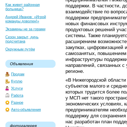
Как живет районная
поддержки. В частности, д
больница?
взаимодействие по вопрос
Андрей Иванов: «Игрой
поддержки предпринимател
команды доволен!»
новых финансовых инстру
продуктовых решений учас
Экзамены не за горами
системы. Также планируетс
Сезон закрыт, дичь
расширением возможностей
подсчитана
закупках, цифровизацией 
Окружным путём
самозанятых, повышением
инфраструктуры поддержки
Объявления
направлений, связанных с
регионе.
Продам
«В Нижегородской области
Куплю
субъектов малого и средне
Услуги
которых трудится более по
Работа
у МСП нет такого простран
Разное
экономических условиях, к
предпринимателям необхо
Авто-объявления
поддержку для сохранения 
нас разработан план подде
фотогалерея