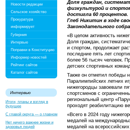
Доля граждан, система
Новости редакции
физкультурой и спортом
Сельское хозяйство
достигла 60 процентов.
Прокуратура
Глеб Никитин в ходе св
Законодательного собран
информирует
Губерния
«В целом активность нижег
Доля граждан, систематич
Интервью
и спортом, продолжает рас
Поправки в Конституцию
последние пять лет спорт
Информер новостей
более 56 тысяч человек. П
Рейтинг сайтов
детских спортивных команд
Каталог сайтов
Также он отметил победы н
Паралимпийских летних игр
нижегородцы завоевали пят
Интервью
спортсменов с ограниченн
региональный центр «Парус
Итоги, планы и взгляд в
проходят реабилитацию в
будущее
«Всего в 2024 году нижего
С главой округа — о главном
медалей на международных
Нет ничего важнее жизни и
медалей на всероссийских
здоровья людей