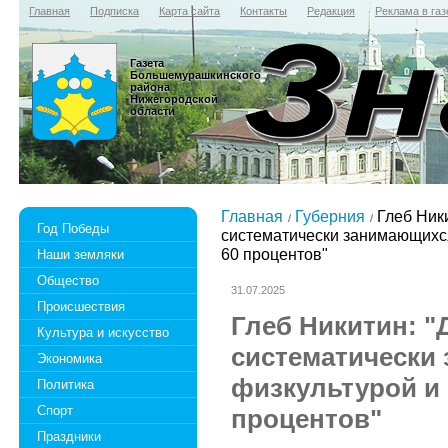
Главная
Подписка
Карта сайта
Контакты
Редакция
Реклама в газ
Газета
Большемурашкинского
района
Нижегородской
области
Главная
Губерния
Глеб Ники
Год Победы
систематически занимающихся
60 процентов"
Наши земляки
Общество
31.07.2025
Происшествия
Глеб Никитин: "
Культура и искусство
систематически
Экономика
физкультурой и 
Политика
Спорт
процентов"
Праздники