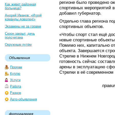
регионе было проведено о
Как живет районная
спортивных мероприятий в 
больница?
добавил губернатор.
Андрей Иванов: «Игрой
команды доволен!»
Отдельно глава региона по
спортивных объектов.
Экзамены не за горами
Сезон закрыт, дичь
«Чтобы спорт стал ещё до
подсчитана
новые спортивные объекты.
Окружным путём
Помимо них, капитально о
объекта. Завершается стро
Стрелке в Нижнем Новгоро
Объявления
готовность сейчас составл
арены в эксплуатацию сфо
Продам
Стрелки в её современном 
Куплю
Услуги
прави
Работа
Разное
Авто-объявления
фотогалерея