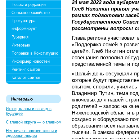
24 мая 2022 года губер
Новости редакции
Глеб Никитин принял уч
Сельское хозяйство
рамках подготовки засе
Прокуратура
Государственного Совет
рассмотрены вопросы со
информирует
Губерния
Глава региона участвовал 
«Поддержка семей в разви
Интервью
детей». Глеб Никитин отме
Поправки в Конституцию
совещания позволил обсуд
Информер новостей
представленной темы и по
Рейтинг сайтов
«Целый день обсуждали пр
Каталог сайтов
которые будут представлен
опытом, спорили, учились д
Владимир Путин, тема под
Интервью
ключевых для нашей стран
родителей – запрос на кач
Итоги, планы и взгляд в
Нижегородской области в 
будущее
создано и оборудовано поч
С главой округа — о главном
образования всех направле
Нет ничего важнее жизни и
тысячи. В рамках федерал
здоровья людей
профессионалы» созданы 5