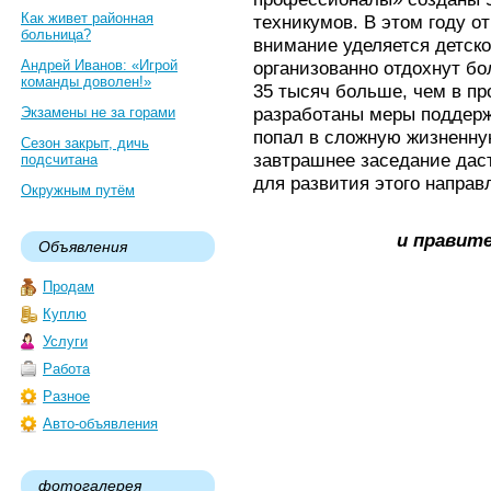
Как живет районная
техникумов. В этом году о
больница?
внимание уделяется детско
Андрей Иванов: «Игрой
организованно отдохнут бол
команды доволен!»
35 тысяч больше, чем в п
разработаны меры поддержк
Экзамены не за горами
попал в сложную жизненну
Сезон закрыт, дичь
завтрашнее заседание дас
подсчитана
для развития этого направ
Окружным путём
и правит
Объявления
Продам
Куплю
Услуги
Работа
Разное
Авто-объявления
фотогалерея