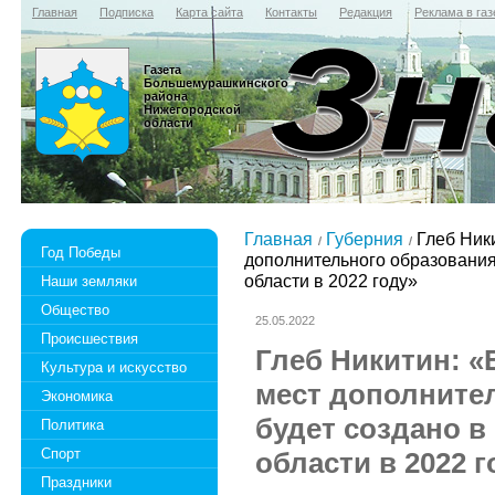
Главная
Подписка
Карта сайта
Контакты
Редакция
Реклама в газ
Газета
Большемурашкинского
района
Нижегородской
области
Главная
Губерния
Глеб Ники
Год Победы
дополнительного образования
области в 2022 году»
Наши земляки
Общество
25.05.2022
Происшествия
Глеб Никитин: «
Культура и искусство
мест дополните
Экономика
будет создано в
Политика
Спорт
области в 2022 г
Праздники