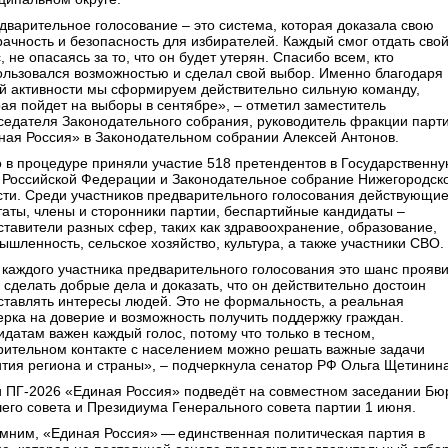
дварительное голосование – это система, которая доказала свою
рачность и безопасность для избирателей. Каждый смог отдать сво
, не опасаясь за то, что он будет утерян. Спасибо всем, кто
ользовался возможностью и сделал свой выбор. Именно благодаря
й активности мы сформируем действительно сильную команду,
рая пойдет на выборы в сентябре», – отметил заместитель
седателя Законодательного собрания, руководитель фракции парт
ная Россия» в Законодательном собрании Алексей Антонов.
о в процедуре приняли участие 518 претендентов в Государственн
 Российской Федерации и Законодательное собрание Нижегородск
сти. Среди участников предварительного голосования действующи
таты, члены и сторонники партии, беспартийные кандидаты –
ставители разных сфер, таких как здравоохранение, образование,
ышленность, сельское хозяйство, культура, а также участники СВО.
 каждого участника предварительного голосования это шанс прояви
 сделать добрые дела и доказать, что он действительно достоин
ставлять интересы людей. Это не формальность, а реальная
ерка на доверие и возможность получить поддержку граждан.
идатам важен каждый голос, потому что только в тесном,
рительном контакте с населением можно решать важные задачи
ития региона и страны», – подчеркнула сенатор РФ Ольга Щетинина
и ПГ-2026 «Единая Россия» подведёт на совместном заседании Бю
его совета и Президиума Генерального совета партии 1 июня.
мним, «Единая Россия» — единственная политическая партия в