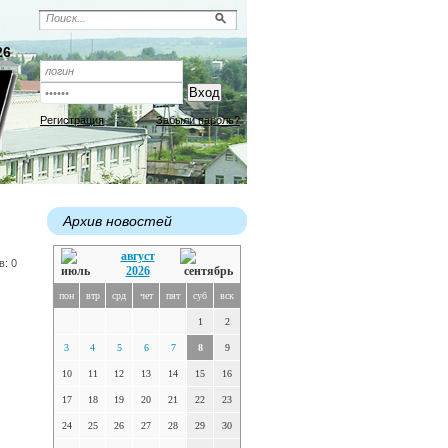
26
Регистрация
Забыли пароль?
Архив новостей
август
в: 0
2026
пон
втр
срд
чет
пят
суб
вск
1
2
3
4
5
6
7
8
9
10
11
12
13
14
15
16
17
18
19
20
21
22
23
24
25
26
27
28
29
30