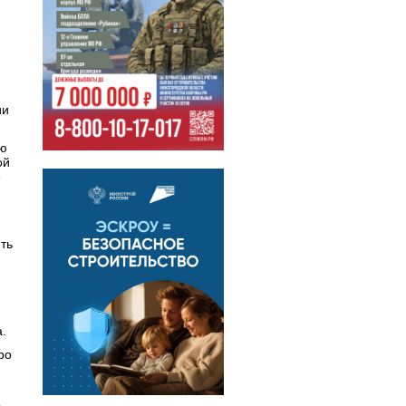
й
ии
ую
ой
е
ть
.
ро