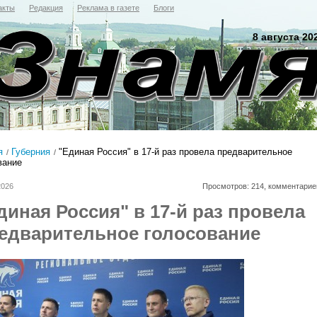
акты
Редакция
Реклама в газете
Блоги
8 августа 20
я
Губерния
"Единая Россия" в 17‑й раз провела предварительное
вание
2026
Просмотров: 214, комментарие
диная Россия" в 17‑й раз провела
едварительное голосование