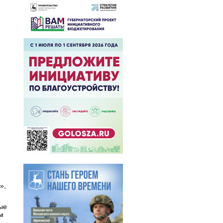
и»,
ые
м