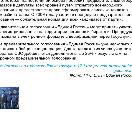
не, которая на постоянной основе проводит предварительный отбо
идатов в депутаты всех уровней путём открытого всенародного
сования и предоставляет право сформировать список кандидатов
м избирателям. С 2009 года участие в процедуре предварительног
сования — обязательная норма для всех кандидатов от партии.
едварительном голосовании «Единой России» могут принять участи
зарегистрированные на территории регионов избиратели. Процедур
низована в электронном формате с верификацией через Госуслуги.
де предварительного голосования «Единая Россия» уже несколько 
ерживает бойцов спецоперации. Для кандидатов из числа участник
теранов СВО добавляются дополнительные 25% к результатам на
тронном предварительном голосовании.
ps://pravda-nn.ru/news/edinaya-rossiya-v-17-j-raz-provela-predvariteln
golosovan
Фото: НРО ВПП «Единая Росс