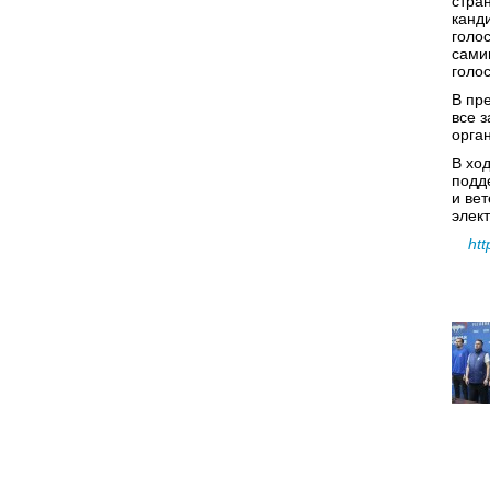
стра
канд
голо
сами
голо
В пр
все 
орга
В хо
подд
и ве
элек
htt