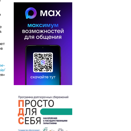
р
о
е
а
лет
ов
oe-
ie/
ия»