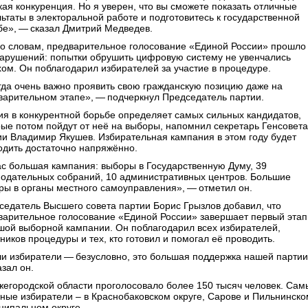
кая конкуренция. Но я уверен, что вы сможете показать отличные
льтаты в электоральной работе и подготовитесь к государственной
бе», — сказал Дмитрий Медведев.
го словам, предварительное голосование «Единой России» прошло
нарушений: попытки обрушить цифровую систему не увенчались
хом. Он поблагодарил избирателей за участие в процедуре.
гда очень важно проявить свою гражданскую позицию даже на
варительном этапе», — подчеркнул Председатель партии.
ия в конкурентной борьбе определяет самых сильных кандидатов,
рые потом пойдут от неё на выборы, напомнил секретарь Генсовета
ии Владимир Якушев. Избирательная кампания в этом году будет
одить достаточно напряжённо.
ас большая кампания: выборы в Государственную Думу, 39
нодательных собраний, 10 административных центров. Большие
ры в органы местного самоуправления», — отметил он.
седатель Высшего совета партии Борис Грызлов добавил, что
варительное голосование «Единой России» завершает первый этап
шой выборной кампании. Он поблагодарил всех избирателей,
ников процедуры и тех, кто готовил и помогал её проводить.
и избиратели — безусловно, это большая поддержка нашей парти
зал он.
жегородской области проголосовало более 150 тысяч человек. Сам
вные избиратели – в Краснобаковском округе, Сарове и Пильнинско
ципальном округе.