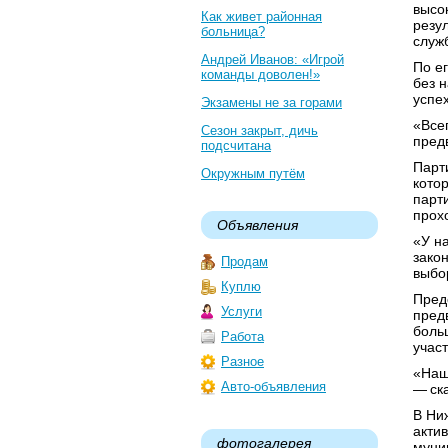
высо
Как живет районная
резу
больница?
служ
Андрей Иванов: «Игрой
По е
команды доволен!»
без 
успе
Экзамены не за горами
«Все
Сезон закрыт, дичь
пред
подсчитана
Парт
Окружным путём
кото
парт
прох
Объявления
«У н
зако
Продам
выбо
Куплю
Пред
Услуги
пред
боль
Работа
участ
Разное
«Наш
Авто-объявления
— ска
В Ни
акти
фотогалерея
муни