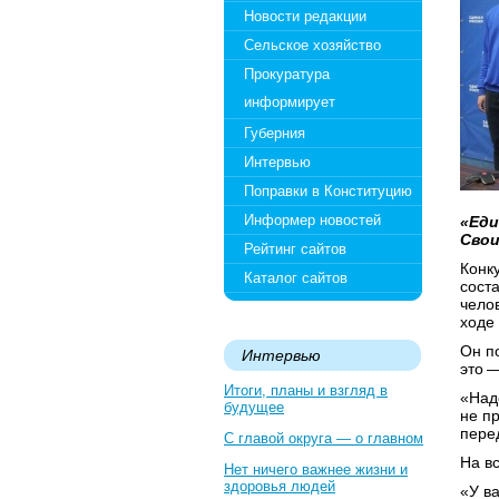
Новости редакции
Сельское хозяйство
Прокуратура
информирует
Губерния
Интервью
Поправки в Конституцию
Информер новостей
«Еди
Свои
Рейтинг сайтов
Конк
Каталог сайтов
сост
чело
ходе
Он п
Интервью
это 
Итоги, планы и взгляд в
«Наде
будущее
не п
пере
С главой округа — о главном
На в
Нет ничего важнее жизни и
здоровья людей
«У в