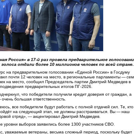
ная Россия» в 17‑й раз провела предварительное голосовани
 голоса отдали более 10 миллионов человек по всей стране.
урс на предварительном голосовании «Единой России» в Госдуму
авил почти 12 человек на место, в региональные парламенты — сем
век на место, сообщил Председатель партии Дмитрий Медведев в
 подведения предварительных итогов ПГ-2026.
одчеркнул, что победители получили кредит доверия от граждан, а
— очень большая ответственность.
юсь, все победители будут работать с полной отдачей сил. Те, кто
ройдёт на следующий этап, не должны расстраиваться. Вы — наш
довой отряд», — акцентировал Дмитрий Медведев.
се уровни выборов заявились более 1300 участников СВО.
ас, уважаемые ветераны, весьма сложный период, поскольку будет