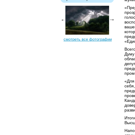
«Пре
проз
голос
восп
ваше
кото
пред
смотреть все фотографии
«Еди
Всег
Думу
обла
депу
пред
пром
«Для
себя,
пред
пров
Канд
дове
разв
Итог
Высш
Напо