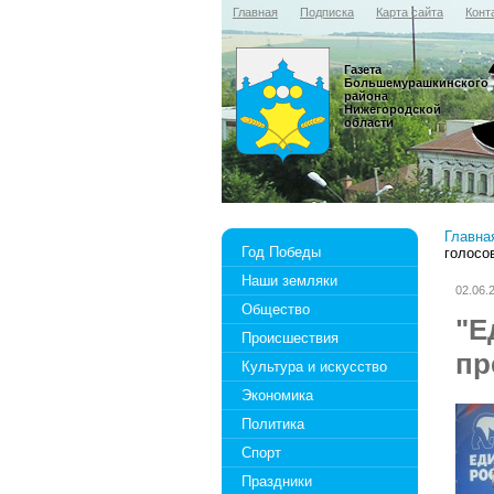
Главная
Подписка
Карта сайта
Конт
Газета
Большемурашкинского
района
Нижегородской
области
Главна
Год Победы
голосо
Наши земляки
02.06.
Общество
"Е
Происшествия
пр
Культура и искусство
Экономика
Политика
Спорт
Праздники