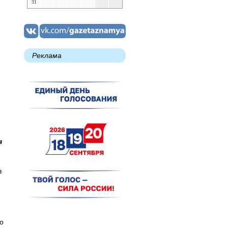
31
Реклама
я
в
о