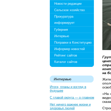
Новости редакции
Сельское хозяйство
Прокуратура
информирует
Губерния
Интервью
Поправки в Конституцию
Информер новостей
Рейтинг сайтов
Груп
цент
Каталог сайтов
стра
конт
на б
Интервью
Жите
опол
Итоги, планы и взгляд в
осво
будущее
«На 
С главой округа — о главном
видел
сказа
Нет ничего важнее жизни и
Стро
здоровья людей