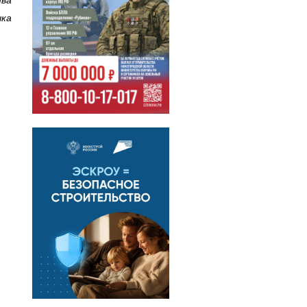
тва
ыка