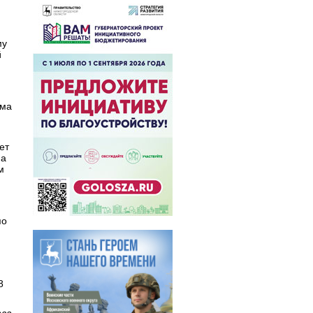
му
й
ома
ет
на
м
по
8