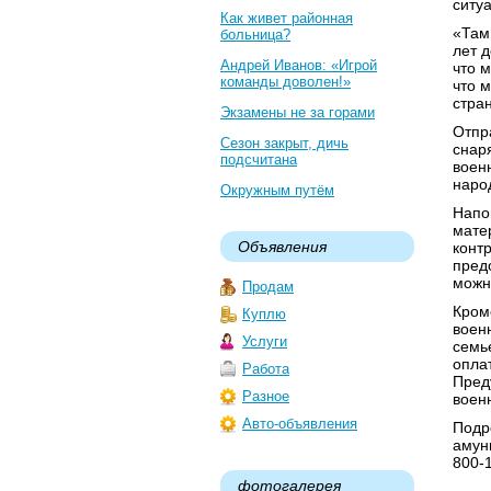
ситу
Как живет районная
«Там
больница?
лет 
Андрей Иванов: «Игрой
что 
команды доволен!»
что 
стра
Экзамены не за горами
Отпр
Сезон закрыт, дичь
снар
подсчитана
воен
наро
Окружным путём
Напо
мате
Объявления
конт
пред
можн
Продам
Кром
Куплю
воен
Услуги
семье
опла
Работа
Пред
Разное
воен
Авто-объявления
Подр
амун
800-
фотогалерея