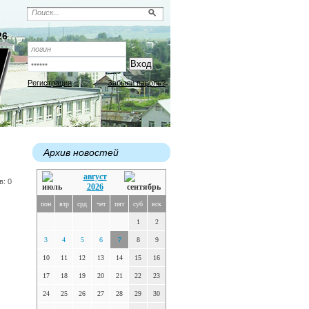
26
Регистрация
Забыли пароль?
Архив новостей
август
в: 0
2026
пон
втр
срд
чет
пят
суб
вск
1
2
3
4
5
6
7
8
9
10
11
12
13
14
15
16
17
18
19
20
21
22
23
24
25
26
27
28
29
30