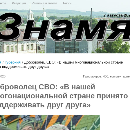
акты
Редакция
Реклама в газете
Блоги
7 августа 20
я
Губерния
Доброволец СВО: «В нашей многонациональной стране
о поддерживать друг друга»
2025
Просмотров: 450, комментарие
броволец СВО: «В нашей
огонациональной стране принято
ддерживать друг друга»