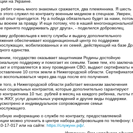
ации на Украине.
 ребят очень много знакомых сражается, два племянника. Я шесть
до этого служил по контракту военным медиком в спецназе. Уверен,
мой опыт пригодится. Ну а победа обязательно будет за нами, пото
мы воюем за правду. И еще потому, что в нашей многонационально
не принято поддерживать друг друга», - поделился доброволец.
авку добровольцев к месту службы и выдачу дополнительного
яжения обеспечивает координационный центр по поддержке
нослужащих, мобилизованных и их семей, действующий на базе Д
дного единства.
мним, государство оказывает защитникам Родины достойную
риальную поддержку и помогает их семьям. Также тем, кто заключа
ракт и отправляется в зону проведения СВО, выдают сертификаты 
оставление 10 соток земли в Нижегородской области. Сертификато
о воспользоваться через два года после его получения.
е того, в Нижегородской области работает механизм заключения
ных социальных контрактов, которые дополнительно гарантируют
 контрактника 10 тыс. рублей в месяц на каждого ребенка, льготы 
те ЖКУ, услуг дошкольных учреждений и другие виды поддержки.
усмотрено и индивидуальное сопровождение семьи
нослужащего.
обную информацию о службе по контракту, предоставляемой
иции можно уточнить в центре набора добровольцев по телефону: 
10-17-017 или на сайте:
https://служунн.рф/
.