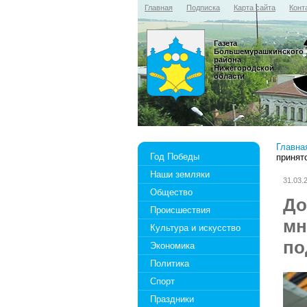
Главная
Подписка
Карта сайта
Конт
Газета
Большемурашкинского
района
Нижегородской
области
Главна
Год Победы
принят
Наши земляки
31.03.
Общество
До
Происшествия
мн
Культура и искусство
по
Экономика
Политика
Спорт
Праздники