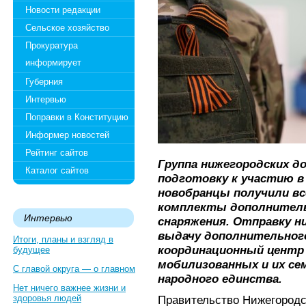
Новости редакции
Сельское хозяйство
Прокуратура
информирует
Губерния
Интервью
Поправки в Конституцию
Информер новостей
Рейтинг сайтов
Группа нижегородских д
Каталог сайтов
подготовку к участию в
новобранцы получили вс
комплекты дополнитель
Интервью
снаряжения. Отправку н
выдачу дополнительног
Итоги, планы и взгляд в
координационный центр 
будущее
мобилизованных и их се
С главой округа — о главном
народного единства.
Нет ничего важнее жизни и
здоровья людей
Правительство Нижегородс