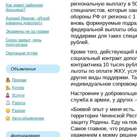
региональную выплату в 5
Как живет районная
специалистов, которые за
больница?
обороны РФ от региона с 1
Андрей Иванов: «Игрой
вновь формируемые подраз
команды доволен!»
федеральной выплаты общ
Экзамены не за горами
поддержки для таких специ
Сезон закрыт, дичь
рублей.
подсчитана
Кроме того, действующий 
Окружным путём
социальный контракт допо
контрактника 10 тысяч рубл
Объявления
льготы по оплате ЖКУ, ус
другие виды поддержки. Т
Продам
индивидуальное сопровож
Куплю
Настроение у добровольце
Услуги
служба в армии, у других 
Работа
«Боевой опыт у меня есть.
Разное
территории Чеченской Респ
Авто-объявления
защиту Родины. Еду на по
Самое главное, что родны
уважением к моему решени
фотогалерея