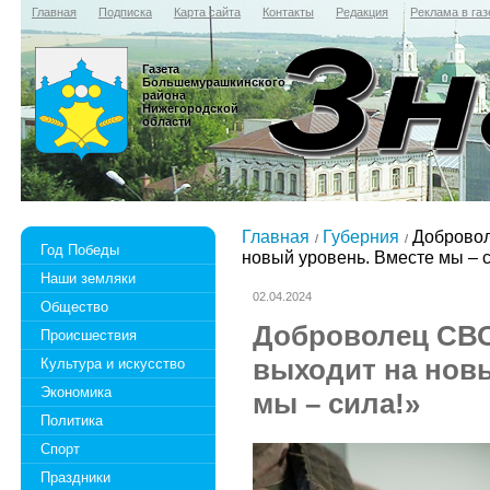
Главная
Подписка
Карта сайта
Контакты
Редакция
Реклама в газ
Газета
Большемурашкинского
района
Нижегородской
области
Главная
Губерния
Добровол
Год Победы
новый уровень. Вместе мы – 
Наши земляки
02.04.2024
Общество
Доброволец СВО
Происшествия
выходит на нов
Культура и искусство
Экономика
мы – сила!»
Политика
Спорт
Праздники