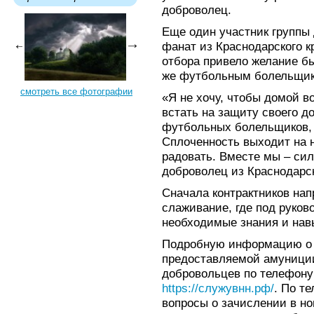
доброволец.
Еще один участник групп
фанат из Краснодарского кр
отбора привело желание бы
же футбольным болельщик
смотреть все фотографии
«Я не хочу, чтобы домой 
встать на защиту своего д
футбольных болельщиков, 
Сплоченность выходит на н
радовать. Вместе мы – сил
доброволец из Краснодарск
Сначала контрактников нап
слаживание, где под руков
необходимые знания и нав
Подробную информацию о с
предоставляемой амуниции
добровольцев по телефону:
https://служувнн.рф/
. По т
вопросы о зачислении в н