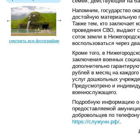
семей, действующий на ба
Напомним, государство ок
достойную материальную п
Также тем, кто заключает к
проведения СВО, выдают с
соток земли в Нижегородс
смотреть все фотографии
воспользоваться через два
Кроме того, в Нижегородск
заключения военных социа
дополнительно гарантируют
рублей в месяц на каждого
услуг дошкольных учрежде
Предусмотрено и индивид
военнослужащего.
Подробную информацию о с
предоставляемой амуниции
добровольцев по телефону:
https://служунн.рф/
.