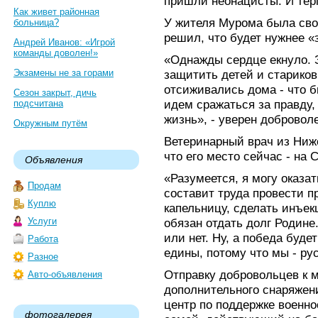
пришли неонацисты. И терпе
Как живет районная
У жителя Мурома была своя
больница?
решил, что будет нужнее «
Андрей Иванов: «Игрой
команды доволен!»
«Однажды сердце екнуло. 
Экзамены не за горами
защитить детей и старико
отсиживались дома - что 
Сезон закрыт, дичь
идем сражаться за правду, 
подсчитана
жизнь», - уверен добровол
Окружным путём
Ветеринарный врач из Ниж
что его место сейчас - на 
Объявления
«Разумеется, я могу оказа
Продам
составит труда провести п
Куплю
капельницу, сделать инъек
Услуги
обязан отдать долг Родине.
или нет. Ну, а победа буде
Работа
едины, потому что мы - ру
Разное
Отправку добровольцев к 
Авто-объявления
дополнительного снаряжен
центр по поддержке военн
фотогалерея