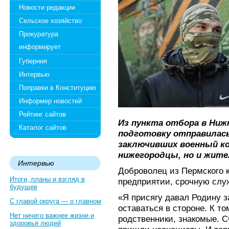
Новости редакции
Сельское хозяйство
Прокуратура
информирует
Губерния
Интервью
Поправки в Конституцию
Информер новостей
Рейтинг сайтов
Из пункта отбора в Ниж
Каталог сайтов
подготовку отправилась
заключивших военный ко
нижегородцы, но и жите
Интервью
Доброволец из Пермского 
Итоги, планы и взгляд в
предприятии, срочную служ
будущее
«Я присягу давал Родину 
С главой округа — о главном
оставаться в стороне. К т
Нет ничего важнее жизни и
родственники, знакомые. 
здоровья людей