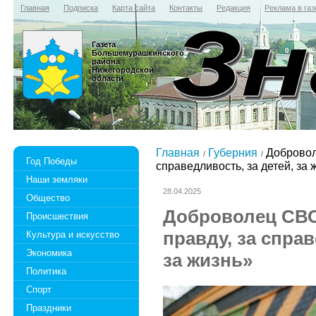
Главная
Подписка
Карта сайта
Контакты
Редакция
Реклама в газ
Газета
Большемурашкинского
района
Нижегородской
области
Главная
Губерния
Добровол
Год Победы
справедливость, за детей, за 
Наши земляки
28.04.2025
Общество
Доброволец СВО
Происшествия
правду, за справ
Культура и искусство
Экономика
за жизнь»
Политика
Спорт
Праздники