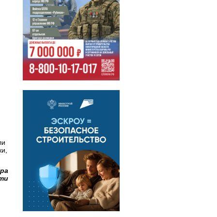
ли
ки,
ора
сти