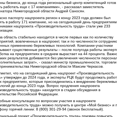
оны бизнеса, до конца года региональный центр компетенций готов
ть работать еще с 17 компаниями», - рассказал заместитель
рнатора Нижегородской области Андрей Саносян.
асно паспорту нацпроекта регион к концу 2023 года должен был
ять в работу 171 компанию, но на сегодняшний день предприятиям
тниками нацпроекта «Производительность труда» стали уже 233
низации.
а область стабильно находится в числе первых как по количеству
риятий, вовлеченных в нацпроект, так и по численности сотруднико
енных применению бережливых технологий. Компании-участники
зывают существенные результаты – после полугода работы эксперт
ботка на предприятиях в среднем вырастает на 44 процента. Важно
таких результатов добиваются без увеличения численности персона
полнительных затрат», - сказал министр промышленности, торговли
принимательства Нижегородской области Максим Черкасов.
тметил, что на сегодняшний день нацпроект «Производительность
а» утвержден до 2024 года, и эксперты РЦК будут продолжать работ
ех предприятиях, которые присоединились к внедрению бережливы
ологий до конца 2023 года. Вопрос продления нацпроекта
изводительность труда» находится в стадии обсуждения в
ительстве Российской Федерации.
обные консультации по вопросам участия в нацпроекте
изводительность труда» можно получить в центре «Мой бизнес» и 
ону горячей линии: 8 (800) 301-29-94 (звонок бесплатный).
ональный проект «Производительность труда» призван повысить