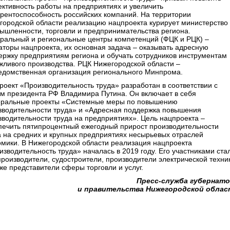
ктивность работы на предприятиях и увеличить
урентоспособность российских компаний. На территории
городской области реализацию нацпроекта курирует министерство
ышленности, торговли и предпринимательства региона.
ральный и региональные центры компетенций (ФЦК и РЦК) –
аторы нацпроекта, их основная задача – оказывать адресную
ержку предприятиям региона и обучать сотрудников инструментам
жливого производства. РЦК Нижегородской области –
едомственная организация регионального Минпрома.
роект «Производительность труда» разработан в соответствии с
ом президента РФ Владимира Путина. Он включает в себя
ральные проекты «Системные меры по повышению
зводительности труда» и «Адресная поддержка повышения
зводительности труда на предприятиях». Цель нацпроекта –
печить пятипроцентный ежегодный прирост производительности
а на средних и крупных предприятиях несырьевых отраслей
омики. В Нижегородской области реализация нацпроекта
изводительность труда» началась в 2019 году. Его участниками ста
производители, судостроители, производители электрической техни
же представители сферы торговли и услуг.
Пресс-служба губернат
и правительства Нижегородской обла