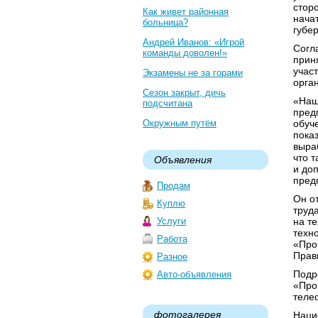
стор
Как живет районная
нача
больница?
губе
Андрей Иванов: «Игрой
Согл
команды доволен!»
прин
учас
Экзамены не за горами
орга
Сезон закрыт, дичь
«Наш
подсчитана
предп
Окружным путём
обуч
пока
выра
что 
Объявления
и до
пред
Продам
Он о
Куплю
труд
Услуги
на т
техн
Работа
«Про
Прав
Разное
Подр
Авто-объявления
«Про
телеф
фотогалерея
Наци