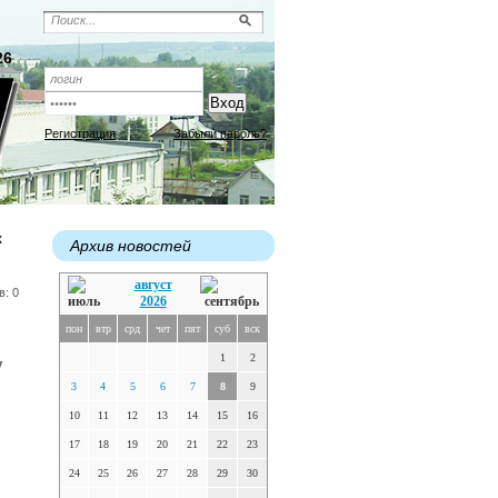
26
Регистрация
Забыли пароль?
к
Архив новостей
август
в: 0
2026
пон
втр
срд
чет
пят
суб
вск
у
1
2
3
4
5
6
7
8
9
10
11
12
13
14
15
16
17
18
19
20
21
22
23
24
25
26
27
28
29
30