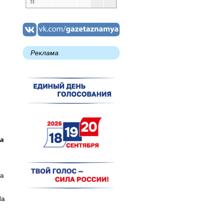
31
Реклама
а
та
и
На