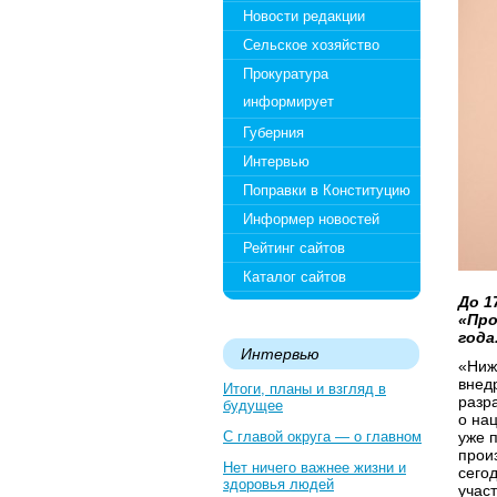
Новости редакции
Сельское хозяйство
Прокуратура
информирует
Губерния
Интервью
Поправки в Конституцию
Информер новостей
Рейтинг сайтов
Каталог сайтов
До 1
«Про
года
Интервью
«Ниж
внед
Итоги, планы и взгляд в
разр
будущее
о на
С главой округа — о главном
уже 
прои
Нет ничего важнее жизни и
сего
здоровья людей
учас