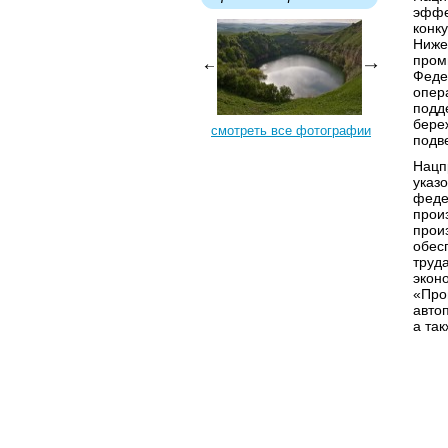
эффе
конк
Ниже
пром
Феде
опер
подд
бере
смотреть все фотографии
подв
Нацп
указ
феде
прои
прои
обес
труд
экон
«Про
авто
а так