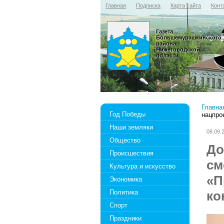
Главная
Подписка
Карта сайта
Конт
Газета
Большемурашкинского
района
Нижегородской
области
Главна
Год Победы
нацпро
Наши земляки
08.09.
Общество
До
Происшествия
см
Культура и искусство
«П
Экономика
Политика
ко
Спорт
Праздники