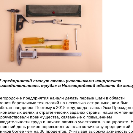
7 предприятий смогут стать участниками нацпроекта
изводительность труда» в Нижегородской области до конц
.
егородские предприятия начали делать первые шаги в области
рения бережливых технологий на несколько лет раньше, чем был
аботан нацпроект. Поэтому к 2018 году, когда вышел Указ Президен
циональных целях и стратегических задачах страны, наши компани
прочувствовали преимущества, связанные с повышением
зводительности труда и начали активно участвовать в нацпроекте. 
дняшний день регион перевыполнил план количеству предприятий-
тников более чем на 36 процентов. Учитывая высокую активность со