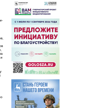
и-
в,
ов
,
ла
 и
у
х
по