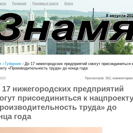
акты
Редакция
Реклама в газете
Блоги
8 августа 20
я
Губерния
До 17 нижегородских предприятий смогут присоединиться 
екту «Производительность труда» до конца года
2023
Просмотров: 352, комментарие
 17 нижегородских предприятий
огут присоединиться к нацпроект
роизводительность труда» до
нца года