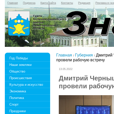
Главная
Подписка
Карта сайта
Контакты
Редакция
Реклама в газ
Газета
Большемурашкинского
района
Нижегородской
области
Главная
Губерния
Дмитрий 
Год Победы
провели рабочую встречу
Наши земляки
13.05.2022
Общество
Дмитрий Черныш
Происшествия
провели рабочу
Культура и искусство
Экономика
Политика
Спорт
Праздники