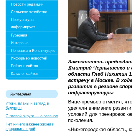
Новости редакции
Сельское хозяйство
Прокуратура
информирует
Губерния
Интервью
Поправки в Конституцию
Информер новостей
Заместитель председат
Рейтинг сайтов
Дмитрий Чернышенко и 
области Глеб Никитин 12
Каталог сайтов
встречу в Москве. В ход
развитие в регионе спо
инфраструктуры.
Интервью
Вице-премьер отметил, что
Итоги, планы и взгляд в
уделяли внимание развити
будущее
условий для тренировок ка
С главой округа — о главном
поколения.
Нет ничего важнее жизни и
здоровья людей
«Нижегородская область, к