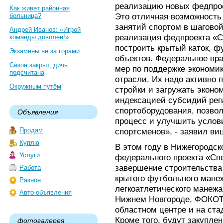
реализацию новых федпроек
Как живет районная
Это отличная возможность
больница?
занятий спортом в шагово
Андрей Иванов: «Игрой
реализация федпроекта «Сп
команды доволен!»
построить крытый каток, ф
Экзамены не за горами
объектов. Федеральное пр
Сезон закрыт, дичь
мер по поддержке экономик
подсчитана
отрасли. Их надо активно 
Окружным путём
стройки и загружать эконо
индексацией субсидий рег
спортоборудования, позво
Объявления
процесс и улучшить услов
Продам
спортсменов», - заявил в
Куплю
В этом году в Нижегородск
Услуги
федерального проекта «Спо
завершение строительства к
Работа
крытого футбольного манежа
Разное
легкоатлетического манежа
Авто-объявления
Нижнем Новгороде, ФОКОТо
областном центре и на ста
Кроме того, будут закупле
фотогалерея