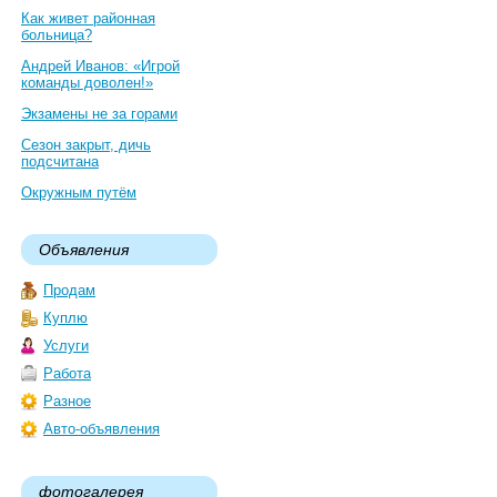
Как живет районная
больница?
Андрей Иванов: «Игрой
команды доволен!»
Экзамены не за горами
Сезон закрыт, дичь
подсчитана
Окружным путём
Объявления
Продам
Куплю
Услуги
Работа
Разное
Авто-объявления
фотогалерея