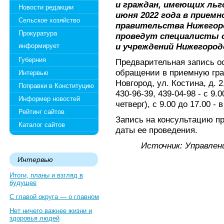
и граждан, имеющих льг
Новости редакции
июня 2022 года в приемн
Сельское хозяйство
правительства Нижегор
Прокуратура
проведут специалисты 
и учреждений Нижегород
информирует
Губерния
Предварительная запись о
обращении в приемную граж
Интервью
Новгород, ул. Костина, д. 2
Поправки в Конституцию
430-96-39, 439-04-98 - с 9.
Информер новостей
четверг), с 9.00 до 17.00 - 
Рейтинг сайтов
Запись на консультацию пр
Каталог сайтов
даты ее проведения.
Источник: Управлен
Интервью
Итоги, планы и взгляд в
будущее
С главой округа — о главном
Нет ничего важнее жизни и
здоровья людей