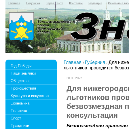
Главная
Подписка
Карта сайта
Контакты
Редакция
Реклама в газ
Газета
Большемурашкинского
района
Нижегородской
области
Главная
Губерния
Для ниже
Год Победы
льготников проводится безво
Наши земляки
30.05.2022
Общество
Для нижегородс
Происшествия
льготников про
Культура и искусство
Экономика
безвозмездная 
Политика
консультация
Спорт
Безвозмездная правовая
Праздники