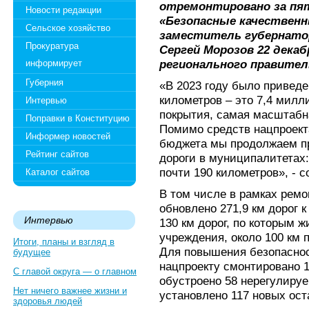
отремонтировано за пя
Новости редакции
«Безопасные качественн
Сельское хозяйство
заместитель губернато
Прокуратура
Сергей Морозов 22 декаб
регионального правител
информирует
Губерния
«В 2023 году было приведе
километров – это 7,4 милл
Интервью
покрытия, самая масштабн
Поправки в Конституцию
Помимо средств нацпроекта
Информер новостей
бюджета мы продолжаем пр
Рейтинг сайтов
дороги в муниципалитетах:
почти 190 километров», - 
Каталог сайтов
В том числе в рамках ремо
обновлено 271,9 км дорог 
Интервью
130 км дорог, по которым 
учреждения, около 100 км п
Итоги, планы и взгляд в
Для повышения безопаснос
будущее
нацпроекту смонтировано 
С главой округа — о главном
обустроено 58 нерегулиру
Нет ничего важнее жизни и
установлено 117 новых ос
здоровья людей