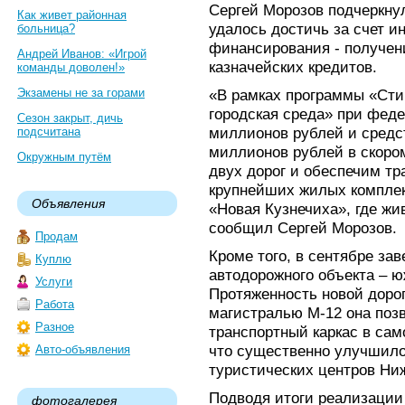
Сергей Морозов подчеркнул
Как живет районная
удалось достичь за счет 
больница?
финансирования - получен
Андрей Иванов: «Игрой
казначейских кредитов.
команды доволен!»
Экзамены не за горами
«В рамках программы «Сти
городская среда» при феде
Сезон закрыт, дичь
миллионов рублей и средст
подсчитана
миллионов рублей в скоро
Окружным путём
двух дорог и обеспечим т
крупнейших жилых комплек
Объявления
«Новая Кузнечиха», где жив
сообщил Сергей Морозов.
Продам
Кроме того, в сентябре за
Куплю
автодорожного объекта – ю
Услуги
Протяженность новой дороги
Работа
магистралью М-12 она поз
Разное
транспортный каркас в сам
что существенно улучшило
Авто-объявления
туристических центров Ни
Подводя итоги реализации
фотогалерея