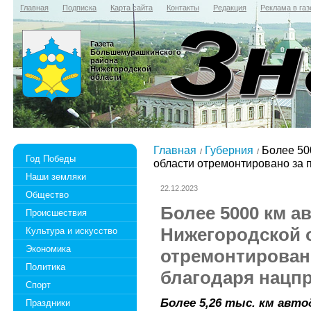
Главная
Подписка
Карта сайта
Контакты
Редакция
Реклама в газ
Газета
Большемурашкинского
района
Нижегородской
области
Главная
Губерния
Более 50
Год Победы
области отремонтировано за п
Наши земляки
22.12.2023
Общество
Более 5000 км а
Происшествия
Нижегородской 
Культура и искусство
Экономика
отремонтировано
Политика
благодаря нацп
Спорт
Более 5,26 тыс. км авт
Праздники