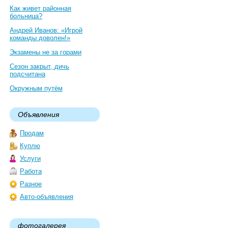
Как живет районная
больница?
Андрей Иванов: «Игрой
команды доволен!»
Экзамены не за горами
Сезон закрыт, дичь
подсчитана
Окружным путём
Объявления
Продам
Куплю
Услуги
Работа
Разное
Авто-объявления
фотогалерея