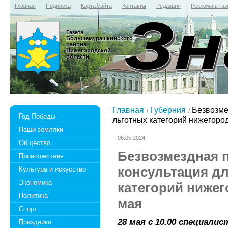
Главная
Подписка
Карта сайта
Контакты
Редакция
Реклама в газ
Газета
Большемурашкинского
района
Нижегородской
области
Главная
Губерния
Безвозме
Год Победы
льготных категорий нижегоро
Наши земляки
06.05.2024
Общество
Безвозмездная 
Происшествия
консультация д
Культура и искусство
Экономика
категорий нижег
Политика
мая
Спорт
28 мая с 10.00 специали
Праздники