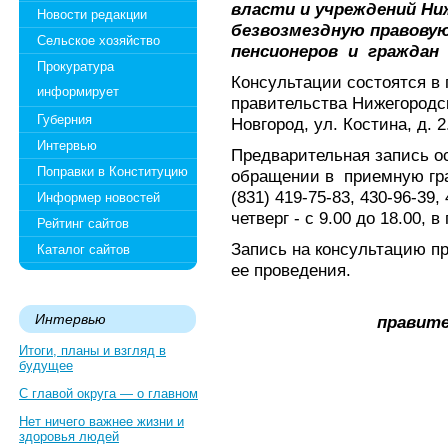
власти и учреждений Ни
Новости редакции
безвозмездную правову
Сельское хозяйство
пенсионеров и граждан
Прокуратура
Консультации состоятся в 
информирует
правительства Нижегородс
Губерния
Новгород, ул. Костина, д. 2
Интервью
Предварительная запись о
Поправки в Конституцию
обращении в приемную гра
(831) 419-75-83, 430-96-39,
Информер новостей
четверг - с 9.00 до 18.00, в
Рейтинг сайтов
Запись на консультацию пр
Каталог сайтов
ее проведения.
Интервью
правите
Итоги, планы и взгляд в
будущее
С главой округа — о главном
Нет ничего важнее жизни и
здоровья людей