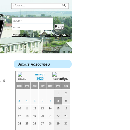
26
Регистрация
Забыли пароль?
Архив новостей
август
2026
в: 0
пон
втр
срд
чет
пят
суб
вск
в
1
2
3
4
5
6
7
8
9
10
11
12
13
14
15
16
17
18
19
20
21
22
23
24
25
26
27
28
29
30