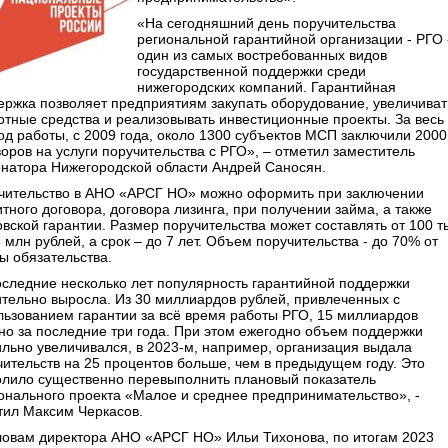
«На сегодняшний день поручительства
региональной гарантийной организации - РГО 
один из самых востребованных видов
государственной поддержки среди
нижегородских компаний. Гарантийная
ержка позволяет предприятиям закупать оборудование, увеличиват
отные средства и реализовывать инвестиционные проекты. За весь
од работы, с 2009 года, около 1300 субъектов МСП заключили 2000
воров на услуги поручительства с РГО», – отметил заместитель
рнатора Нижегородской области Андрей Саносян.
чительство в АНО «АРСГ НО» можно оформить при заключении
тного договора, договора лизинга, при получении займа, а также
овской гарантии. Размер поручительства может составлять от 100 т
 млн рублей, а срок – до 7 лет. Объем поручительства - до 70% от
ы обязательства.
оследние несколько лет популярность гарантийной поддержки
ительно выросла. Из 30 миллиардов рублей, привлеченных с
льзованием гарантии за всё время работы РГО, 15 миллиардов
но за последние три года. При этом ежегодно объем поддержки
ильно увеличивался, в 2023-м, например, организация выдала
чительств на 25 процентов больше, чем в предыдущем году. Это
олило существенно перевыполнить плановый показатель
онального проекта «Малое и среднее предпринимательство», -
тил Максим Черкасов.
ловам директора АНО «АРСГ НО» Ильи Тихонова, по итогам 2023