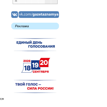
31
Реклама
тся