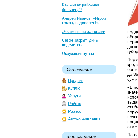
Как живет районная
больница?
Андрей Иванов: «Игрой
команды доволен!»
Экзамены не за горами
подд
обор
Сезон закрыт, дичь
пери
подсчитана
дого
губе
Окружным путём
Пору
креди
Объявления
банк
до 35
сумм
Продам
«В п
Куплю
знач
Услуги
испо
выда
Работа
стаб
Разное
пору
позв
Авто-объявления
наци
отме
По с
фотогалерея