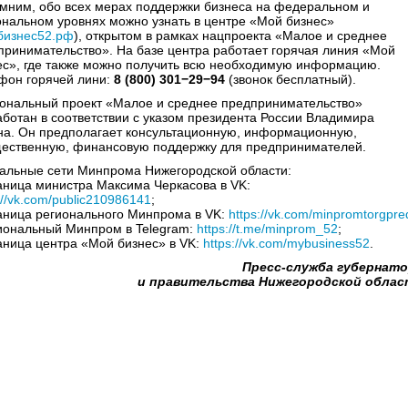
мним, обо всех мерах поддержки бизнеса на федеральном и
ональном уровнях можно узнать в центре «Мой бизнес»
бизнес52.рф
), открытом в рамках нацпроекта «Малое и среднее
принимательство». На базе центра работает горячая линия «Мой
ес», где также можно получить всю необходимую информацию.
фон горячей лини:
8 (800) 301−29−94
(звонок бесплатный).
ональный проект «Малое и среднее предпринимательство»
аботан в соответствии с указом президента России Владимира
на. Он предполагает консультационную, информационную,
ественную, финансовую поддержку для предпринимателей.
альные сети Минпрома Нижегородской области:
раница министра Максима Черкасова в VK:
://vk.com/public210986141
;
раница регионального Минпрома в VK:
https://vk.com/minpromtorgpre
гиональный Минпром в Telegram:
https://t.me/minprom_52
;
раница центра «Мой бизнес» в VK:
https://vk.com/mybusiness52
.
Пресс-служба губернат
и правительства Нижегородской обла