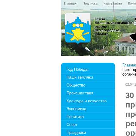
Главная
Подписка
Карта сайта
Конт
Газета
Большемурашкинского
района
Нижегородской
области
Главна
Год Победы
нижего
органи
Наши земляки
02.04.
Общество
Происшествия
30
Культура и искусство
пр
Экономика
пр
Политика
ре
Спорт
ор
Праздники