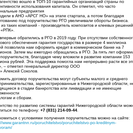
 агентство вошло в ТОП-10 гарантийных организаций страны по
ктивности использования капитала. Он отметил, что часто
ональные предприятия
одили в АНО «АРСГ НО» на этапе стартапа, а потом благодаря
итованию под поручительство РГО увеличивали обороты бизнеса.
 из таких компаний - производитель композитов и клеевых решений
«РПК».
впервые обратились в РГО в 2019 году. При отсутствии собственног
гового обеспечения гарантия государства в размере 4 миллиона
ей позволила нам оформить кредит в коммерческом банке на 7
ионов. Затем мы ежегодно обращались в РГО. За пять лет оформи
 поручительств, благодаря чему вложили в развитие компании 153
иона рублей. Эта поддержка помогла нам непрерывно расти все эт
», – отметил генеральный директор ООО
» Алексей Соколов.
мить договор поручительства могут субъекты малого и среднего
принимательства, зарегистрированные в Нижегородской области, н
дящиеся в стадии банкротства или ликвидации и не имеющие
лженности
алогам и сборам.
ентство по развитию системы гарантий Нижегородской области мож
титься по телефону:
+7 (831) 214-09-44
.
комиться с условиями получения поручительства можно на сайте:
://www.garantnn.ru/poruchitelstvo/poruchitelstvo-po-kreditnym-
voram/