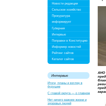
Новости редакции
Сельское хозяйство
Прокуратура
информирует
Губерния
Интервью
Поправки в Конституцию
Информер новостей
Рейтинг сайтов
Каталог сайтов
АНО 
Интервью
пред
благ
Итоги, планы и взгляд в
реги
будущее
пред
гара
С главой округа — о главном
Нет ничего важнее жизни и
здоровья людей