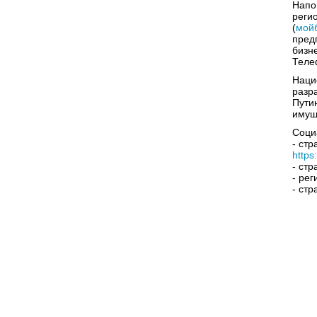
Напо
реги
(
мой
пред
бизн
Теле
Наци
разр
Пути
имущ
Соци
- ст
https
- ст
- ре
- ст