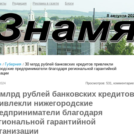
акты
Редакция
Реклама в газете
Блоги
8 августа 20
я
Губерния
30 млрд рублей банковских кредитов привлекли
родские предприниматели благодаря региональной гарантийной
зации
2024
Просмотров: 531, комментарие
 млрд рублей банковских кредито
ивлекли нижегородские
едприниматели благодаря
гиональной гарантийной
ганизации