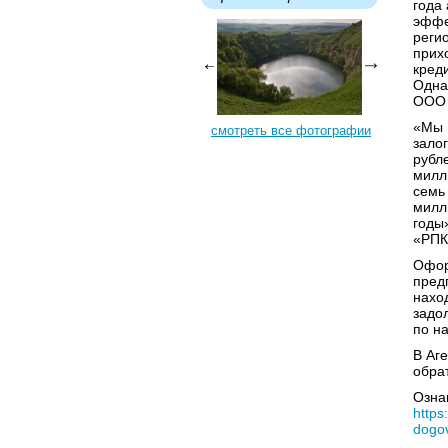
года
эффе
реги
прих
кред
Одна
ООО 
«Мы 
смотреть все фотографии
зало
рубл
милл
семь
милл
годы
«РПК
Офор
пред
нахо
задо
по н
В Аг
обра
Озна
https
dogo