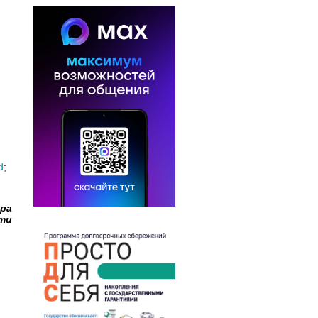
d
;
ора
сти