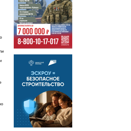
о
ли
и
е
но