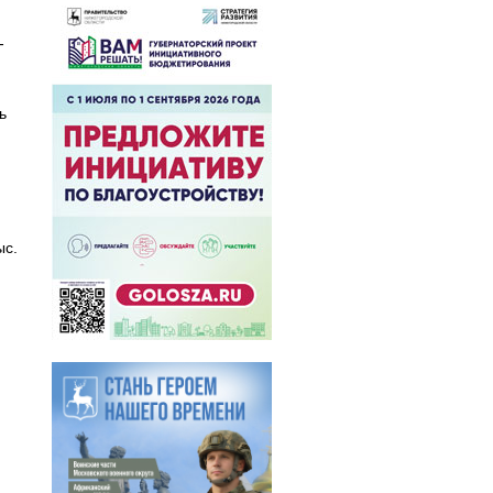
-
ь
ыс.