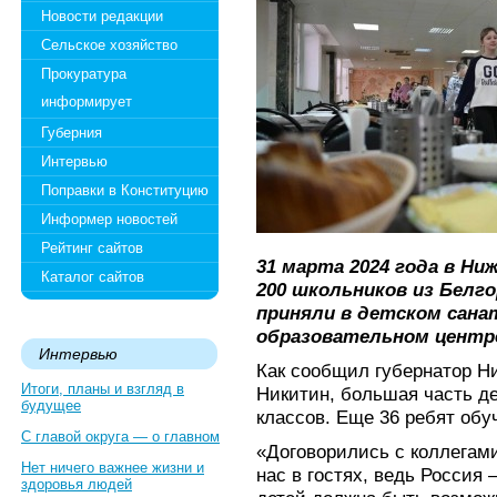
Новости редакции
Сельское хозяйство
Прокуратура
информирует
Губерния
Интервью
Поправки в Конституцию
Информер новостей
Рейтинг сайтов
31 марта 2024 года в Н
Каталог сайтов
200 школьников из Белг
приняли в детском сан
образовательном центре 
Интервью
Как сообщил губернатор Н
Итоги, планы и взгляд в
Никитин, большая часть де
будущее
классов. Еще 36 ребят обуч
С главой округа — о главном
«Договорились с коллегами
Нет ничего важнее жизни и
нас в гостях, ведь Россия
здоровья людей