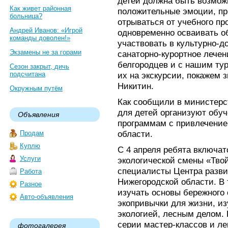
детей должна быть возмож
Как живет районная
положительные эмоции, пр
больница?
отрываться от учебного пр
Андрей Иванов: «Игрой
одновременно осваивать о
команды доволен!»
участвовать в культурно-д
Экзамены не за горами
санаторно-курортное лечен
белгородцев и с нашим ту
Сезон закрыт, дичь
подсчитана
их на экскурсии, покажем 
Никитин.
Окружным путём
Как сообщили в министерст
для детей организуют обу
Объявления
программам с привлечение
области.
Продам
Куплю
С 4 апреля ребята включат
Услуги
экологической смены «Твой
специалисты Центра разви
Работа
Нижегородской области. В 
Разное
изучать основы бережного
Авто-объявления
экопривычки для жизни, из
экологией, лесным делом. 
серии мастер-классов и л
фотогалерея