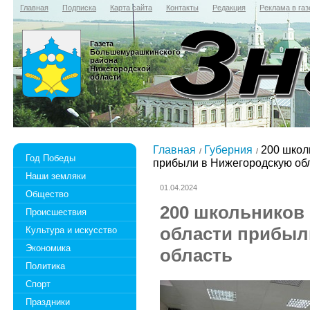
Главная
Подписка
Карта сайта
Контакты
Редакция
Реклама в газ
Газета
Большемурашкинского
района
Нижегородской
области
Главная
Губерния
200 школь
Год Победы
прибыли в Нижегородскую об
Наши земляки
01.04.2024
Общество
200 школьников
Происшествия
области прибыл
Культура и искусство
Экономика
область
Политика
Спорт
Праздники