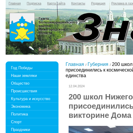
Главная
Подписка
Карта сайта
Контакты
Редакция
Реклама в газ
Газета
Большемурашкинского
района
Нижегородской
области
Главная
Губерния
200 школ
Год Победы
присоединились к космическо
единства
Наши земляки
Общество
12.04.2024
Происшествия
200 школ Нижег
Культура и искусство
присоединились
Экономика
викторине Дома
Политика
Спорт
Праздники