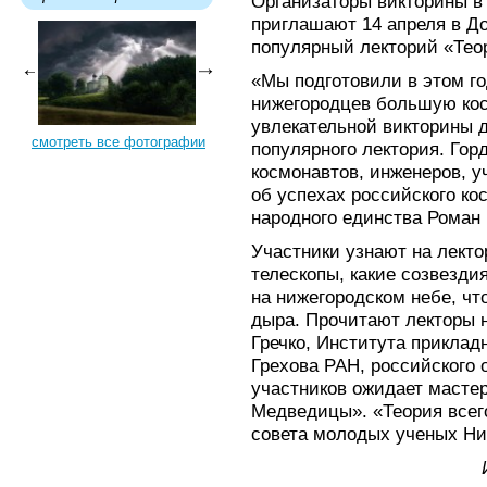
Организаторы викторины в
приглашают 14 апреля в До
популярный лекторий «Теор
«Мы подготовили в этом г
нижегородцев большую кос
увлекательной викторины д
смотреть все фотографии
популярного лектория. Го
космонавтов, инженеров, у
об успехах российского ко
народного единства Роман
Участники узнают на лекто
телескопы, какие созвезди
на нижегородском небе, чт
дыра. Прочитают лекторы н
Гречко, Института прикладн
Грехова РАН, российского
участников ожидает мастер
Медведицы». «Теория всег
совета молодых ученых Ни