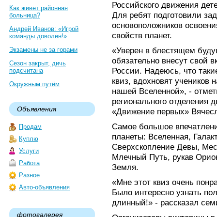
Российского движения дет
Как живет районная
Для ребят подготовили зад
больница?
основоположников освоени
Андрей Иванов: «Игрой
свойств планет.
команды доволен!»
«Уверен в блестящем буду
Экзамены не за горами
обязательно внесут свой в
Сезон закрыт, дичь
России. Надеюсь, что таки
подсчитана
квиз, вдохновят учеников 
Окружным путём
нашей Вселенной», - отмет
регионального отделения 
Объявления
«Движение первых» Вячес
Самое большое впечатлени
Продам
планеты: Вселенная, Галак
Куплю
Сверхскопление Девы, Мест
Услуги
Млечный Путь, рукав Орио
Работа
Земля.
Разное
«Мне этот квиз очень понр
Авто-объявления
Было интересно узнать по
длинный!» - рассказал се
фотогалерея