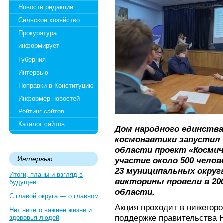
Новости редакции
Сельское хозяйство
Прокуратура
информирует
Губерния
Интервью
Поправки в Конституцию
Информер новостей
Рейтинг сайтов
Каталог сайтов
Дом народного единства
космонавтики запустил 
области проект «Космиче
Интервью
участие около 500 челов
23 муниципальных округ
Итоги, планы и взгляд в
викторины провели в 20
будущее
области.
С главой округа — о главном
Акция проходит в нижегоро
Нет ничего важнее жизни и
поддержке правительства 
здоровья людей