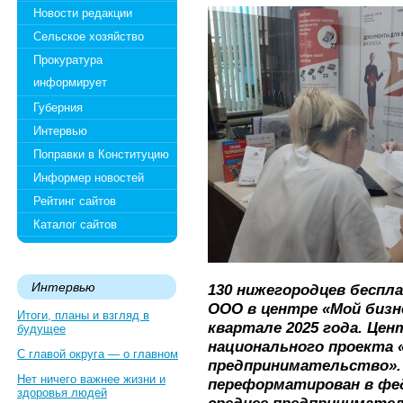
Новости редакции
Сельское хозяйство
Прокуратура
информирует
Губерния
Интервью
Поправки в Конституцию
Информер новостей
Рейтинг сайтов
Каталог сайтов
Интервью
130 нижегородцев беспл
ООО в центре «Мой бизне
Итоги, планы и взгляд в
квартале 2025 года. Цен
будущее
национального проекта 
С главой округа — о главном
предпринимательство». 
Нет ничего важнее жизни и
переформатирован в фе
здоровья людей