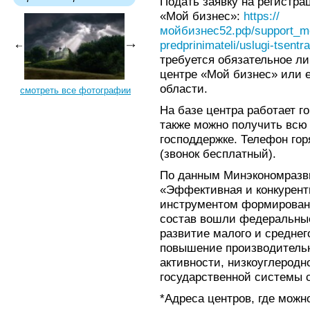
Подать заявку на регистра
«Мой бизнес»:
https://
мойбизнес52.рф/support_me
predprinimateli/uslugi-tsent
требуется обязательное ли
центре «Мой бизнес» или 
области.
смотреть все фотографии
На базе центра работает г
также можно получить вс
господдержке. Телефон горя
(звонок бесплатный).
По данным Минэкономразви
«Эффективная и конкурент
инструментом формировани
состав вошли федеральные
развитие малого и среднег
повышение производительн
активности, низкоуглеродн
государственной системы с
*Адреса центров, где можн