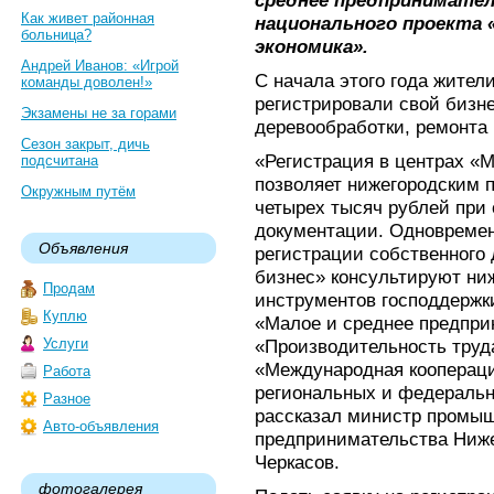
среднее предпринимател
Как живет районная
национального проекта
больница?
экономика».
Андрей Иванов: «Игрой
С начала этого года жител
команды доволен!»
регистрировали свой бизне
Экзамены не за горами
деревообработки, ремонта
Сезон закрыт, дичь
«Регистрация в центрах «
подсчитана
позволяет нижегородским 
Окружным путём
четырех тысяч рублей при
документации. Одновремен
Объявления
регистрации собственного
бизнес» консультируют ни
Продам
инструментов господдержк
Куплю
«Малое и среднее предпри
Услуги
«Производительность труд
«Международная кооперация
Работа
региональных и федеральн
Разное
рассказал министр промыш
Авто-объявления
предпринимательства Ниж
Черкасов.
фотогалерея