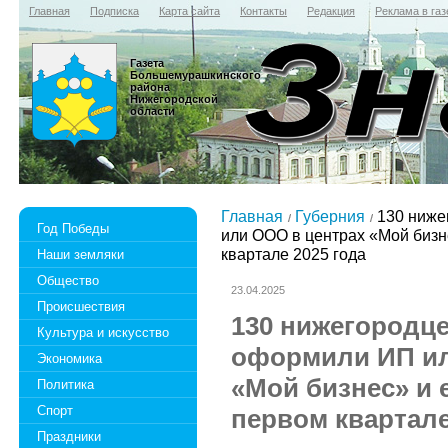
Главная
Подписка
Карта сайта
Контакты
Редакция
Реклама в газ
Газета
Большемурашкинского
района
Нижегородской
области
Главная
Губерния
130 ниже
Год Победы
или ООО в центрах «Мой бизн
квартале 2025 года
Наши земляки
Общество
23.04.2025
Происшествия
130 нижегородц
Культура и искусство
оформили ИП ил
Экономика
«Мой бизнес» и 
Политика
Спорт
первом квартале
Праздники