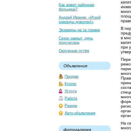
капи
Как живет районная
инже
больница?
мног
площ
Андрей Иванов: «Игрой
прав
команды доволен!»
В пе
Экзамены не за горами
пред
в мн
Сезон закрыт, дичь
капи
подсчитана
при 
Окружным путём
утве
Пере
ремо
Объявления
пери
мног
Продам
Прав
прин
Куплю
сост
Услуги
спец
мног
Работа
форм
Разное
реги
орга
Авто-объявления
орга
На с
мног
фотогалерея