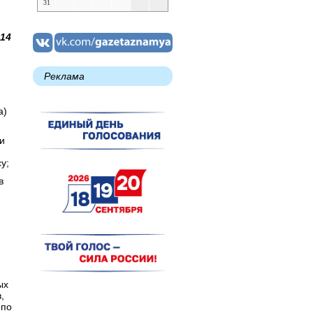
31
14
Реклама
а)
и
у;
в
ых
,
 по