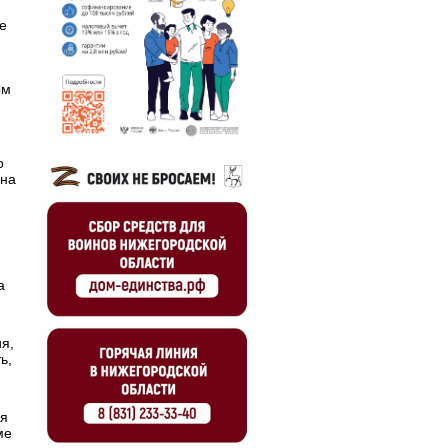
е
ым
о
 на
а
я,
ь,
ия
ме