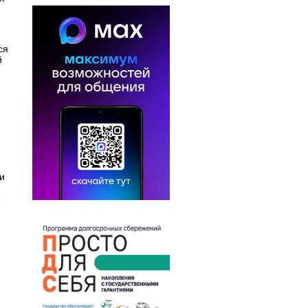
ся
й
и
е