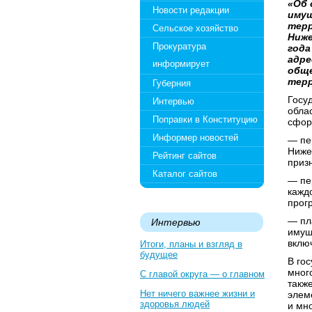
«Об 
Новости редакции
имущ
терр
Сельское хозяйство
Ниже
Прокуратура
года
адре
информирует
обще
терр
Губерния
Госу
Интервью
обла
Поправки в Конституцию
сфор
Информер новостей
— пе
Ниже
Рейтинг сайтов
приз
Каталог сайтов
— пе
кажд
прог
— пл
Интервью
имущ
вклю
Итоги, планы и взгляд в
будущее
В го
мног
С главой округа — о главном
такж
Нет ничего важнее жизни и
элем
здоровья людей
и мн