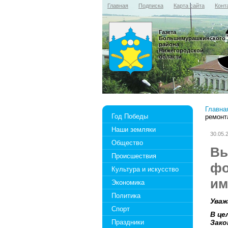
Главная
Подписка
Карта сайта
Конт
Газета
Большемурашкинского
района
Нижегородской
области
Главна
Год Победы
ремонт
Наши земляки
30.05.
Общество
Вы
Происшествия
фо
Культура и искусство
им
Экономика
Политика
Уваж
Спорт
В це
Праздники
Зако