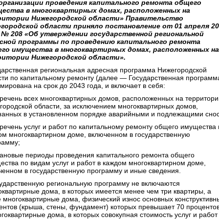
организации проведения капитального ремонта общего
ества в многоквартирных домах, расположенных на
итории Нижегородской области» Правительство
городской области приняло постановление от 01 апреля 20
 № 208 «Об утверждении государственной региональной
сной программы по проведению капитального ремонта
го имущества в многоквартирных домах, расположенных на
итории Нижегородской области».
дарственная региональная адресная программа Нижегородской
сти по капитальному ремонту (далее — Государственная программ
мирована на срок до 2043 года, и включает в себя:
речень всех многоквартирных домов, расположенных на территори
городской области, за исключением многоквартирных домов,
нанных в установленном порядке аварийными и подлежащими снос
речень услуг и работ по капитальному ремонту общего имущества 
ом многоквартирном доме, включенном в государственную
рамму;
ановые периоды проведения капитального ремонта общего
ества по видам услуг и работ в каждом многоквартирном доме,
ченном в государственную программу и иные сведения.
сударственную региональную программу не включаются
оквартирные дома, в которых имеется менее чем три квартиры, а
е многоквартирные дома, физический износ основных конструктивн
ентов (крыша, стены, фундамент) которых превышает 70 процентов
огоквартирные дома, в которых совокупная стоимость услуг и работ