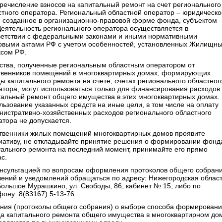
еречисление взносов на капитальный ремонт на счет регионального
стного оператора. Региональный областной оператор – юридическо
, созданное в организационно-правовой форме фонда, субъектом
Деятельность регионального оператора осуществляется в
ветствии с федеральными законами и иными нормативными
овыми актами РФ с учетом особенностей, установленных Жилищн
ксом РФ.
ства, полученные региональным областным оператором от
твенников помещений в многоквартирных домах, формирующих
ы капитального ремонта на счете, счетах регионального областног
атора, могут использоваться только для финансирования расходов
тальный ремонт общего имущества в этих многоквартирных домах.
льзование указанных средств на иные цели, в том числе на оплату
нистративно-хозяйственных расходов регионального областного
атора не допускается.
твенники жилых помещений многоквартирных домов проявите
иативу, не откладывайте принятие решения о формировании фонд
тального ремонта на последний момент, принимайте его прямо
с.
онсультацией по вопросам оформления протоколов общего собрани
лений и уведомлений обращаться по адресу: Нижегородская област
 Большое Мурашкино, ул. Свободы, 86, кабинет № 15, либо по
ону: 8(83167) 5-13-76.
ния (протоколы общего собрания) о выборе способа формирован
а капитального ремонта общего имущества в многоквартирном до