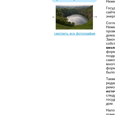
Ниже
Госу
сайт
энер
Согл
Ниже
пров
смотреть все фотографии
дома
Зако
собс
меся
форм
позд
само
мног
форм
было
Также
редак
ремо
исте
след
госу
дом.
Напо
поме