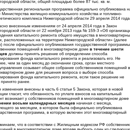
городской области, общей площадью более 87 тыс. кв. м.
дарственная региональная программа официально опубликована н
е Министерства жилищно-коммунального хозяйства и топливно-
гетического комплекса Нижегородской области 29 апреля 2014 года
асно внесенным изменениям от 24 апреля 2014 года в Закон
городской области от 22 ноября 2013 года № 159-З «Об организац
едения капитального ремонта общего имущества в многоквартирн
х, расположенных на территории Нижегородской области» (далее
н) после официального опубликования государственной программы
твенники помещений в многоквартирном доме
в течение шести
цев
должны принять решение об определении способа
ирования фонда капитального ремонта и реализовать его. Не
нее, чем за один месяц до окончании срока, орган местного
управления созывает общее собрание собственников помещений в
оквартирном доме для решения вопроса о выборе способа
ирования фонда капитального ремонта, если такое решение не
 принято ранее.
 изменения внесены в часть 6 статьи 5 Закона, которая в новой
ции гласит, что обязанность по уплате взносов на капитальный
нт возникает у собственников помещений в многоквартирном доме
чении восьми календарных месяцев
начиная с месяца,
ующего за месяцем, в котором была официально опубликована
дарственная программа, в которую включен этот многоквартирный
минаем, что в соответствии с Жилищным кодексом РФ собственник
щений в многоквартирном доме вправе выбрать один из следующи