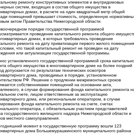
тальному ремонту конструктивных элементов и внутридомовых
нерных систем, входящих в состав общего имущества в
оквартирных домах, в расчете на один квадратный метр общей
ади помещений превышает стоимость, определенную нормативн
овым актом Правительства Нижегородской области.
рвоочередном порядке государственной программой
усматривается проведение капитального ремонта общего имущест
огоквартирных домах, в которых требовалось проведение
тального ремонта на дату приватизации первого жилого помещения
условии, что такой капитальный ремонт не проведен на дату
рждения или актуализации государственной программы.
нос установленного государственной программой срока капитальн
нта общего имущества в многоквартирном доме на более поздний
од допускается по результатам технических осмотров
оквартирного дома, проводимых в порядке, установленном
ительством РФ. Решение о продлении межремонтных сроков
имается собственниками помещений на основании акта,
авляемого, в случае формирования фонда капитального ремонта н
иальном счете, лицом ответственным за эксплуатацию
оквартирного дома, или региональным оператором, в случае
ирования фонда капитального ремонта на счете, счетах
онального оператора, с обязательным участием представителей
на государственного жилищного надзора Нижегородской области и
нов местного самоуправления.
егодняшний момент в государственную программу вошли 123
оквартирных дома Большемурашкинского муниципального района