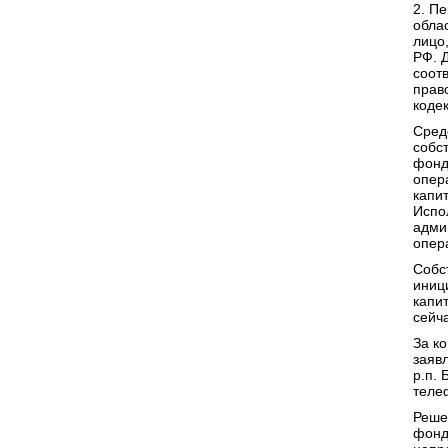
2. П
обла
лицо
РФ. 
соот
прав
коде
Сред
собс
фонд
опер
капи
Испо
адми
опер
Собс
иниц
капи
сейча
За к
заяв
р.п.
телеф
Реше
фонд