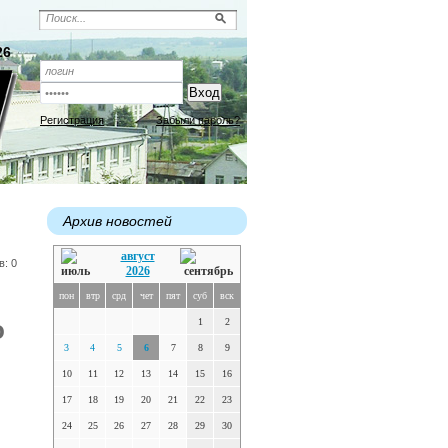
26
Регистрация
Забыли пароль?
Архив новостей
август
в: 0
2026
пон
втр
срд
чет
пят
суб
вск
о
1
2
3
4
5
6
7
8
9
10
11
12
13
14
15
16
17
18
19
20
21
22
23
24
25
26
27
28
29
30