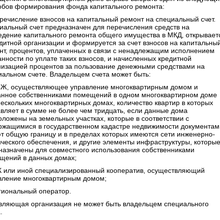
обов формирования фонда капитального ремонта:
еречисление взносов на капитальный ремонт на специальный счет.
иальный счет предназначен для перечисления средств на
едение капитального ремонта общего имущества в МКД, открывает
едитной организации и формируется за счет взносов на капитальны
нт, процентов, уплаченных в связи с ненадлежащим исполнением
анности по уплате таких взносов, и начисленных кредитной
низацией процентов за пользование денежными средствами на
иальном счете. Владельцем счета может быть:
СЖ, осуществляющее управление многоквартирным домом и
анное собственниками помещений в одном многоквартирном доме
нескольких многоквартирных домах, количество квартир в которых
авляет в сумме не более чем тридцать, если данные дома
оложены на земельных участках, которые в соответствии с
ржащимися в государственном кадастре недвижимости документам
т общую границу и в пределах которых имеются сети инженерно-
ического обеспечения, и другие элементы инфраструктуры, которы
назначены для совместного использования собственниками
щений в данных домах;
К или иной специализированный кооператив, осуществляющий
вление многоквартирным домом;
егиональный оператор.
вляющая организация не может быть владельцем специального
.