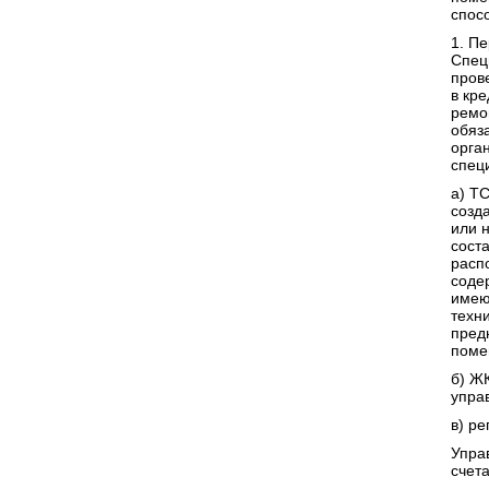
спос
1. П
Спец
пров
в кр
ремо
обяз
орга
спец
а) Т
созд
или 
сост
расп
соде
имею
техн
пред
поме
б) Ж
упра
в) р
Упра
счета