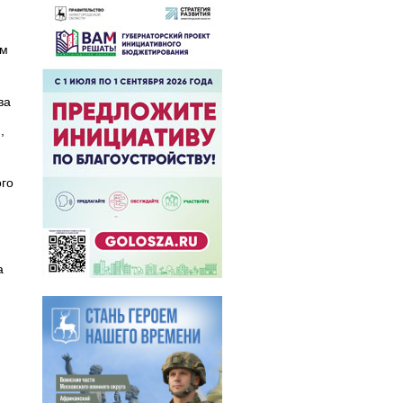
ым
ва
,
ого
а