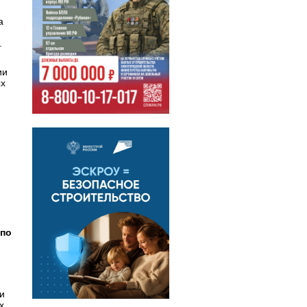
а
.
ии
ых
по
и
х