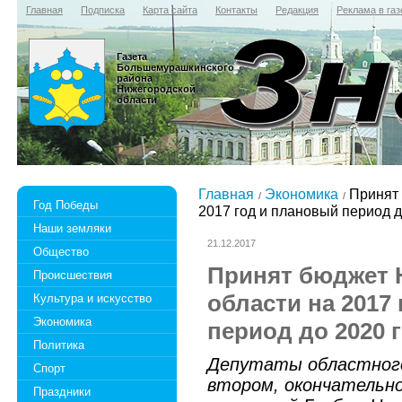
Главная
Подписка
Карта сайта
Контакты
Редакция
Реклама в газ
Газета
Большемурашкинского
района
Нижегородской
области
Главная
Экономика
Принят 
Год Победы
2017 год и плановый период д
Наши земляки
21.12.2017
Общество
Принят бюджет 
Происшествия
области на 2017
Культура и искусство
Экономика
период до 2020 
Политика
Депутаты областного
Спорт
втором, окончательн
Праздники