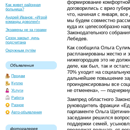
формирование комфортной
Как живет районная
договорились с врио губер
больница?
что, начиная с января, вс
Андрей Иванов: «Игрой
мы будем совместно рассм
команды доволен!»
куда их целесообразно нап
Экзамены не за горами
Законодательного собрани
Сезон закрыт, дичь
Лебедев.
подсчитана
Как сообщила Ольга Сулим
Окружным путём
распланированы жестко и 
нижегородцев это не должн
Объявления
деле, как был, так и оста
70% уходит на социальную
Продам
дальнейшее повышение за
Куплю
проиндексированы все соц
не отменена», — подчеркн
Услуги
Работа
Зампред областного Законо
руководитель фракции «Ед
Разное
парламенте Ольга Щетинин
Авто-объявления
заседании решился вопрос
поддержки семей, усыновл
фотогалерея
продолжат получать от ре