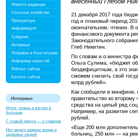
внесенный Глебом Ни
Новости редакции
Сельское хозяйство
21 декабря 2017 года бюдж
год и плановый период 201
Прокуратура
окончательном, чтении. В 
информирует
финансового документа ре
Губерния
Законодательного собрания
Интервью
Глеб Никитин.
Поправки в Конституцию
По словам и.о.министра ф
Информер новостей
Ольга Сулима, «бюджет обл
бездефицитным, а это зна
Рейтинг сайтов
сможем снизить свой госуд
Каталог сайтов
млрд рублей».
Как сообщили в минфине, 
правительство ко второму
Интервью
средства на целый ряд со
Итоги, планы и взгляд в
Например, на развитие сел
будущее
рублей.
С главой округа — о главном
«Еще 200 млн дополнитель
Нет ничего важнее жизни и
больниц, 250 млн — на ре
здоровья людей