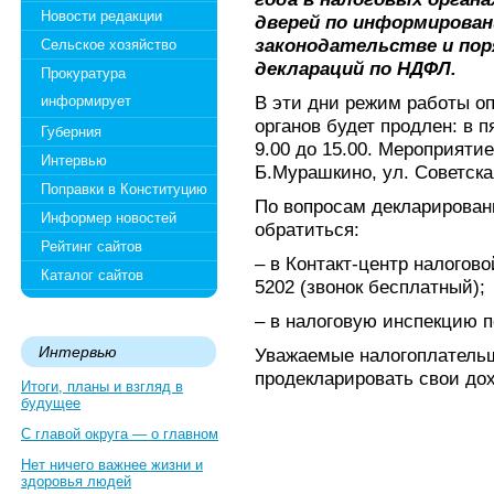
Новости редакции
дверей по информирован
законодательстве и пор
Сельское хозяйство
деклараций по НДФЛ.
Прокуратура
В эти дни режим работы о
информирует
органов будет продлен: в пя
Губерния
9.00 до 15.00. Мероприятие
Интервью
Б.Мурашкино, ул. Советская
Поправки в Конституцию
По вопросам декларирован
Информер новостей
обратиться:
Рейтинг сайтов
– в Контакт-центр налогов
Каталог сайтов
5202 (звонок бесплатный);
– в налоговую инспекцию по
Интервью
Уважаемые налогоплательщ
продекларировать свои до
Итоги, планы и взгляд в
будущее
С главой округа — о главном
Нет ничего важнее жизни и
здоровья людей