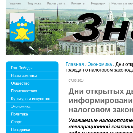
Главная
Подписка
Карта сайта
Контакты
Редакция
Реклама в газ
Газета
Большемурашкинского
района
Нижегородской
области
Главная
Экономика
Дни отк
Год Победы
граждан о налоговом законод
Наши земляки
07.03.2014
Общество
Дни открытых д
Происшествия
информировани
Культура и искусство
Экономика
налоговом зако
Политика
Уважаемые налогоплате
Спорт
декларационной кампании
Праздники
года в налоговых орган