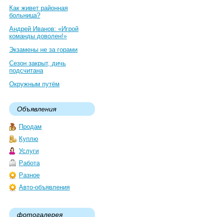
Как живет районная
больница?
Андрей Иванов: «Игрой
команды доволен!»
Экзамены не за горами
Сезон закрыт, дичь
подсчитана
Окружным путём
Объявления
Продам
Куплю
Услуги
Работа
Разное
Авто-объявления
фотогалерея