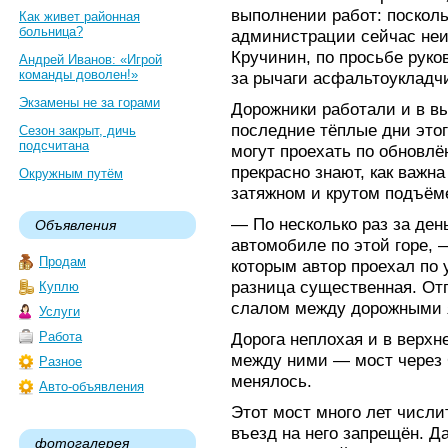
выполнении работ: поскол
Как живет районная
больница?
администрации сейчас неи
Кручинин, по просьбе руко
Андрей Иванов: «Игрой
команды доволен!»
за рычаги асфальтоукладчи
Экзамены не за горами
Дорожники работали и в в
последние тёплые дни этог
Сезон закрыт, дичь
подсчитана
могут проехать по обновл
прекрасно знают, как важна
Окружным путём
затяжном и крутом подъёме,
— По несколько раз за де
Объявления
автомобиле по этой горе, 
Продам
которым автор проехал по 
разница существенная. От
Куплю
слалом между дорожными
Услуги
Работа
Дорога неплохая и в верхн
между ними — мост через 
Разное
менялось.
Авто-объявления
Этот мост много лет числи
въезд на него запрещён. Д
фотогалерея