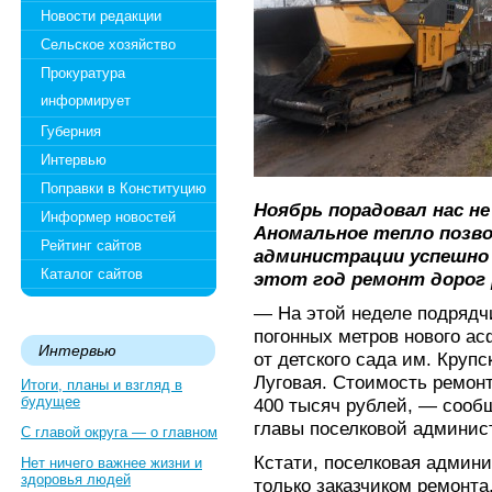
Новости редакции
Сельское хозяйство
Прокуратура
информирует
Губерния
Интервью
Поправки в Конституцию
Ноябрь порадовал нас н
Информер новостей
Аномальное тепло позво
Рейтинг сайтов
администрации успешно
Каталог сайтов
этот год ремонт дорог 
— На этой неделе подрядч
погонных метров нового ас
Интервью
от детского сада им. Крупс
Луговая. Стоимость ремонт
Итоги, планы и взгляд в
будущее
400 тысяч рублей, — сооб
главы поселковой админис
С главой округа — о главном
Кстати, поселковая админи
Нет ничего важнее жизни и
здоровья людей
только заказчиком ремонта