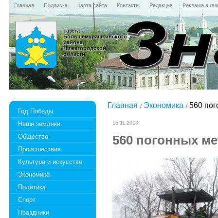
Главная
Подписка
Карта сайта
Контакты
Редакция
Реклама в газ
Газета
Большемурашкинского
района
Нижегородской
области
Главная
Экономика
560 пог
Год Победы
15.11.2013
Наши земляки
Общество
560 погонных ме
Происшествия
Культура и искусство
Экономика
Политика
Спорт
Праздники