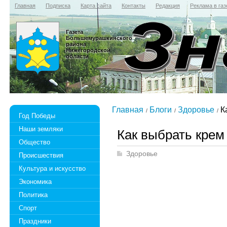
Главная
Подписка
Карта сайта
Контакты
Редакция
Реклама в газ
Газета
Большемурашкинского
района
Нижегородской
области
Главная
Блоги
Здоровье
К
Год Победы
Наши земляки
Как выбрать кре
Общество
Здоровье
Происшествия
Культура и искусство
Экономика
Политика
Спорт
Праздники