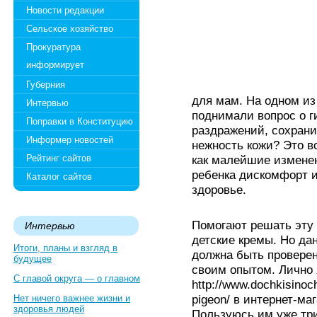
Новости редакции
Сельское хозяйство
Прокуратура
информирует
Губерния
для мам. На одном из
Интервью
поднимали вопрос о г
Поправки в Конституцию
раздражений, сохрани
Информер новостей
нежность кожи? Это в
Рейтинг сайтов
как малейшие измене
ребенка дискомфорт и
Каталог сайтов
здоровье.
Помогают решать эту
Интервью
детские кремы. Но да
Итоги, планы и взгляд в
должна быть проверен
будущее
своим опытом. Лично 
С главой округа — о главном
http://www.dochkisinoch
pigeon/ в интернет-ма
Нет ничего важнее жизни и
здоровья людей
Пользуюсь им уже три