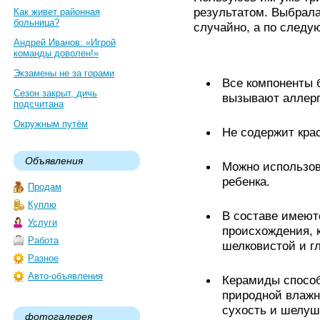
результатом. Выбрала
Как живет районная
больница?
случайно, а по след
Андрей Иванов: «Игрой
команды доволен!»
Экзамены не за горами
Все компоненты 
Сезон закрыт, дичь
вызывают аллерг
подсчитана
Окружным путём
Не содержит кра
Объявления
Можно использов
ребенка.
Продам
Куплю
В составе имеют
Услуги
происхождения, 
Работа
шелковистой и г
Разное
Авто-объявления
Керамиды спосо
природной влажн
сухость и шелуш
фотогалерея