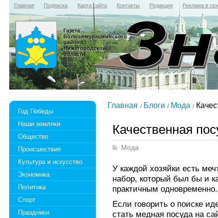
Главная
Подписка
Карта сайта
Контакты
Редакция
Реклама в газ
Газета
Большемурашкинского
района
Нижегородской
области
Главная
Блоги
Мода
Качес
Год Победы
Наши земляки
Качественная пос
Общество
Мода
Происшествия
Культура и искусство
У каждой хозяйки есть меч
Экономика
набор, который был бы и к
Политика
практичным одновременно.
Спорт
Если говорить о поиске ид
Праздники
стать медная посуда на са