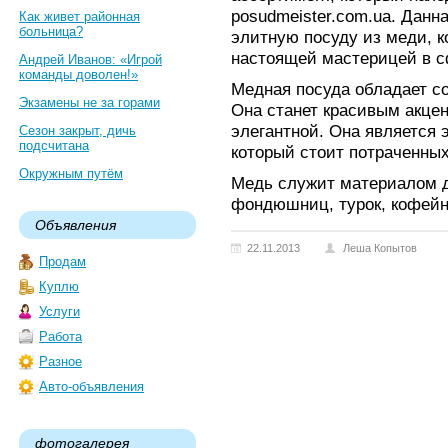
posudmeister.com.ua. Данн
Как живет районная
больница?
элитную посуду из меди, к
настоящей мастерицей в с
Андрей Иванов: «Игрой
команды доволен!»
Медная посуда обладает с
Экзамены не за горами
Она станет красивым акце
элегантной. Она является
Сезон закрыт, дичь
подсчитана
который стоит потраченны
Окружным путём
Медь служит материалом д
фондюшниц, турок, кофейн
Объявления
22.11.2013
Леша Копытов
Продам
Куплю
Услуги
Работа
Разное
Авто-объявления
фотогалерея