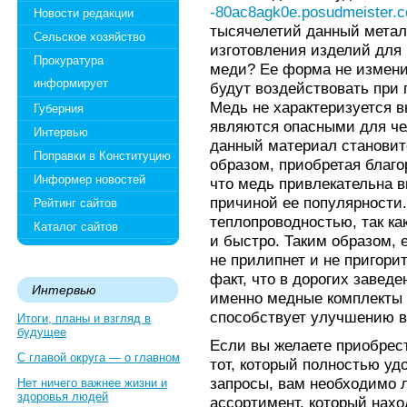
-80ac8agk0e.posudmeister.c
Новости редакции
тысячелетий данный метал
Сельское хозяйство
изготовления изделий для 
Прокуратура
меди? Ее форма не изменит
информирует
будут воздействовать при
Медь не характеризуется 
Губерния
являются опасными для че
Интервью
данный материал становитс
Поправки в Конституцию
образом, приобретая благо
Информер новостей
что медь привлекательна в
причиной ее популярности
Рейтинг сайтов
теплопроводностью, так ка
Каталог сайтов
и быстро. Таким образом, е
не прилипнет и не пригорит
факт, что в дорогих завед
Интервью
именно медные комплекты п
способствует улучшению в
Итоги, планы и взгляд в
будущее
Если вы желаете приобрест
С главой округа — о главном
тот, который полностью у
запросы, вам необходимо 
Нет ничего важнее жизни и
здоровья людей
ассортимент, который нахо