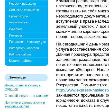
Компания располагает об
Новости редакции
прекрасно подготовленных 
Сельское хозяйство
готовы взять на себя мно
необходимого документаци
Прокуратура
вступления в права насле
информирует
земельный участок. И все 
Губерния
максимально короткие срок
Интервью
проще говоря, заказчик по
Поправки в Конституцию
На сегодняшний день чрез
Информер новостей
услуга восстановления сро
Данная процедура представ
Рейтинг сайтов
заявления гражданами, не
Каталог сайтов
по истечении положенного 
компании «Экспресс Насле
факт принятия наследства,
Интервью
правилам запротоколируют
Росреестра. Помимо этого
Итоги, планы и взгляд в
будущее
http://www.express-nasledstv
занимаются проблемами о
С главой округа — о главном
юридически доказав в слу
Нет ничего важнее жизни и
несостоятельность имеющ
здоровья людей