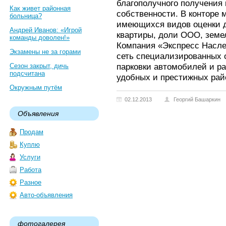
благополучного получения
Как живет районная
собственности. В конторе 
больница?
имеющихся видов оценки д
Андрей Иванов: «Игрой
квартиры, доли ООО, земел
команды доволен!»
Компания «Экспресс Насл
Экзамены не за горами
сеть специализированных 
парковки автомобилей и р
Сезон закрыт, дичь
подсчитана
удобных и престижных рай
Окружным путём
02.12.2013
Георгий Башаркин
Объявления
Продам
Куплю
Услуги
Работа
Разное
Авто-объявления
фотогалерея