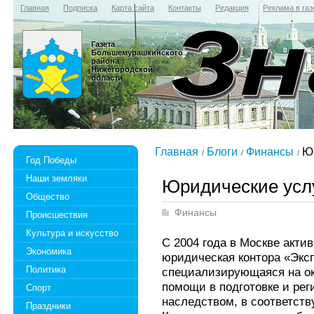
Главная
Подписка
Карта сайта
Контакты
Редакция
Реклама в газ
Газета
Большемурашкинского
района
Нижегородской
области
Главная
Блоги
Финансы
Юр
Год Победы
Наши земляки
Юридические усл
Общество
Финансы
Происшествия
Культура и искусство
С 2004 года в Москве акти
Экономика
юридическая контора «Экс
Политика
специализирующаяся на ок
помощи в подготовке и рег
Спорт
наследством, в соответст
Праздники