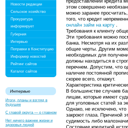
предоставлении кредита мо
Новости редакции
этом совершенно необязаны
Сельское хозяйство
можно заранее просчитать,
того, что кредит непременн
Прокуратура
онлайн займ на карту
.
информирует
Требования к клиенту обще
Губерния
Эти требования можно посм
Интервью
банка. Несмотря на их раз
общие черты. Другим моме
Поправки в Конституцию
необходимых для получени
Информер новостей
должны находиться в стро
Рейтинг сайтов
перечнем. Допустим, что о
Каталог сайтов
наличие постоянной прописк
скорее всего, откажут.
Характеристика критически
В большинстве случаев ба
Интервью
лицам, которые имеют суд
Итоги, планы и взгляд в
для уголовных статей за э
будущее
Однако, не исключено, что 
С главой округа — о главном
закроют глаза. Причиной э
судимость либо малозначи
Нет ничего важнее жизни и
здоровья людей
Состояние кредитной исто