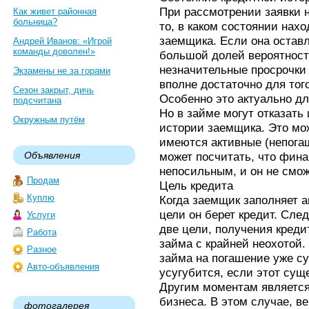
При рассмотрении заявки 
Как живет районная
больница?
то, в каком состоянии нах
заемщика. Если она оставл
Андрей Иванов: «Игрой
команды доволен!»
большой долей вероятности
незначительные просрочки 
Экзамены не за горами
вполне достаточно для того
Сезон закрыт, дичь
Особенно это актуально дл
подсчитана
Но в займе могут отказать
Окружным путём
истории заемщика. Это мо
имеются активные (непога
Объявления
может посчитать, что фин
непосильным, и он не смож
Продам
Цель кредита
Куплю
Когда заемщик заполняет ан
цели он берет кредит. Сле
Услуги
две цели, получения креди
Работа
займа с крайней неохотой.
Разное
займа на погашение уже с
Авто-объявления
усугубится, если этот сущ
Другим моментам является
бизнеса. В этом случае, ве
фотогалерея