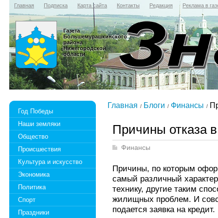
Главная
Подписка
Карта сайта
Контакты
Редакция
Реклама в газ
Газета
Большемурашкинского
района
Нижегородской
области
Главная
Блоги
Финансы
Пр
Год Победы
Наши земляки
Причины отказа в
Общество
Финансы
Происшествия
Культура и искусство
Причины, по которым офор
Экономика
самый различный характер
Политика
технику, другие таким сп
жилищных проблем. И совс
Спорт
подается заявка на кредит.
Праздники