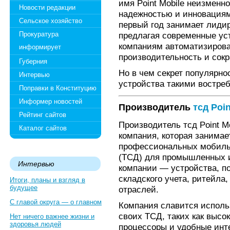
имя Point Mobile неизменн
Новости редакции
надежностью и инновациям
Сельское хозяйство
первый год занимает лиди
Прокуратура
предлагая современные ус
компаниям автоматизирова
информирует
производительность и сокр
Губерния
Но в чем секрет популярнос
Интервью
устройства такими востре
Поправки в Конституцию
Информер новостей
Производитель
тсд Poin
Рейтинг сайтов
Производитель тсд Point M
Каталог сайтов
компания, которая занимае
профессиональных мобиль
(ТСД) для промышленных и
Интервью
компании — устройства, п
складского учета, ритейла
Итоги, планы и взгляд в
будущее
отраслей.
С главой округа — о главном
Компания славится исполь
своих ТСД, таких как выс
Нет ничего важнее жизни и
здоровья людей
процессоры и удобные инт