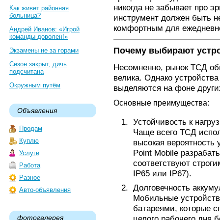
никогда не забывает про э
Как живет районная
больница?
инструмент должен быть н
комфортным для ежедневно
Андрей Иванов: «Игрой
команды доволен!»
Почему выбирают устро
Экзамены не за горами
Сезон закрыт, дичь
Несомненно, рынок ТСД об
подсчитана
велика. Однако устройства 
Окружным путём
выделяются на фоне други
Основные преимущества:
Объявления
Устойчивость к нагру
Продам
Чаще всего ТСД испол
Куплю
высокая вероятность 
Point Mobile разрабат
Услуги
соответствуют строги
Работа
IP65 или IP67).
Разное
Долговечность аккуму
Авто-объявления
Мобильные устройст
батареями, которые с
фотогалерея
целого рабочего дня б