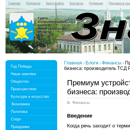
Главная
Подписка
Карта сайта
Контакты
Редакция
Реклама в газ
Газета
Большемурашкинского
района
Нижегородской
области
Главная
Блоги
Финансы
Пр
Год Победы
бизнеса: производитель ТСД P
Наши земляки
Премиум устройс
Общество
Происшествия
бизнеса: произво
Культура и искусство
Финансы
Экономика
Политика
Введение
Спорт
Когда речь заходит о терм
Праздники