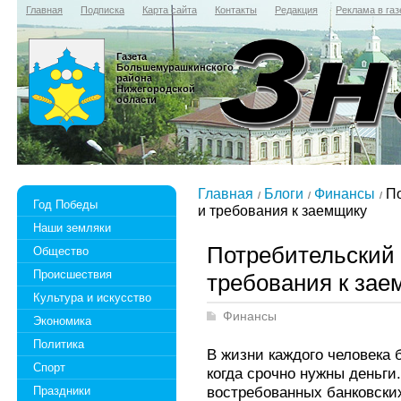
Главная
Подписка
Карта сайта
Контакты
Редакция
Реклама в газ
Газета
Большемурашкинского
района
Нижегородской
области
Главная
Блоги
Финансы
По
Год Победы
и требования к заемщику
Наши земляки
Потребительский 
Общество
Происшествия
требования к зае
Культура и искусство
Финансы
Экономика
Политика
В жизни каждого человека
Спорт
когда срочно нужны деньги
востребованных банковски
Праздники