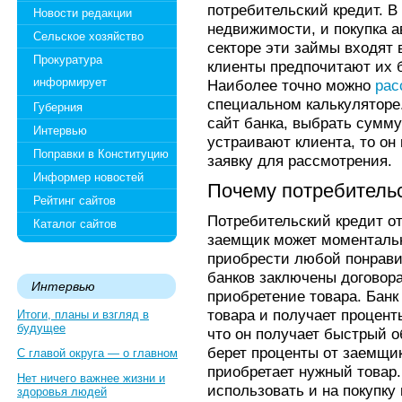
потребительский кредит. В
Новости редакции
недвижимости, и покупка 
Сельское хозяйство
секторе эти займы входят 
Прокуратура
клиенты предпочитают их б
информирует
Наиболее точно можно
рас
специальном калькуляторе.
Губерния
сайт банка, выбрать сумму
Интервью
устраивают клиента, то он
Поправки в Конституцию
заявку для рассмотрения.
Информер новостей
Почему потребительс
Рейтинг сайтов
Потребительский кредит от
Каталог сайтов
заемщик может моменталь
приобрести любой понрави
банков заключены договор
Интервью
приобретение товара. Банк
товара и получает процент
Итоги, планы и взгляд в
будущее
что он получает быстрый о
берет проценты от заемщик
С главой округа — о главном
приобретает нужный товар
Нет ничего важнее жизни и
использовать и на покупку
здоровья людей