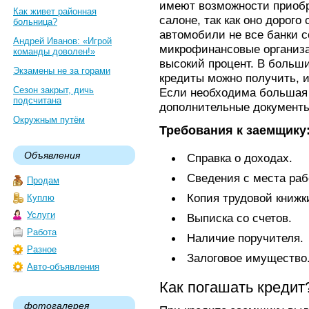
имеют возможности приобр
Как живет районная
салоне, так как оно дорого
больница?
автомобили не все банки с
Андрей Иванов: «Игрой
микрофинансовые организ
команды доволен!»
высокий процент. В больш
Экзамены не за горами
кредиты можно получить, и
Сезон закрыт, дичь
Если необходима большая с
подсчитана
дополнительные документы
Окружным путём
Требования к заемщику
Объявления
Справка о доходах.
Сведения с места раб
Продам
Копия трудовой книжк
Куплю
Услуги
Выписка со счетов.
Работа
Наличие поручителя.
Разное
Залоговое имущество
Авто-объявления
Как погашать кредит
фотогалерея