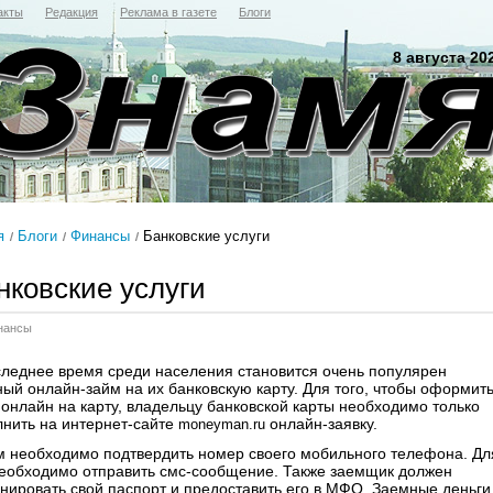
акты
Редакция
Реклама в газете
Блоги
8 августа 20
я
Блоги
Финансы
Банковские услуги
нковские услуги
нансы
следнее время среди населения становится очень популярен
ный онлайн-займ на их банковскую карту. Для того, чтобы оформит
 онлайн на карту, владельцу банковской карты необходимо только
лнить на интернет-сайте
онлайн-заявку.
moneyman.ru
м необходимо подтвердить номер своего мобильного телефона. Дл
необходимо отправить смс-сообщение. Также заемщик должен
анировать свой паспорт и предоставить его в МФО. Заемные деньги