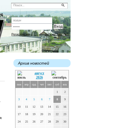
26
Регистрация
Забыли пароль?
Архив новостей
август
2026
пон
втр
срд
чет
пят
суб
вск
1
2
3
4
5
6
7
8
9
ь
10
11
12
13
14
15
16
17
18
19
20
21
22
23
я
24
25
26
27
28
29
30