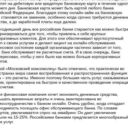
упят на дебетовую или кредитную банковскую карту в течение одно
чего дня. Банковская карта может быть картой любого банка
ийской Федерации. Благодаря этому онлайн-займ на банковскую
у становится не заменим, особенно когда срочно требуются денежн
ства, а до заработной платы еще далеко.
егодняшний день все российские банки стараются как можно быстр
рнизироваться для того, чтобы привлечь к себе крупных
оративных клиентов. Для этого они обеспечивают круглосуточный
уп к своим услугам и делают акцент на онлайн-обслуживании.
нсовое состояние каждой организации частично зависит от того,
 банк обслуживает ее расчетные счета. И в свою очередь, банк
тересован, чтобы у него было как можно больше корпоративных
тов.
той «Московский комсомолец» было отмечено, что практически во
 странах мира самая востребованная и распространенная функция
а – это расчеты. Именно поэтому большая часть услуг, оказываемы
ом, ориентирована на быстрое и качественное проведение операц
асчетам.
я финансовая компания хочет экономить денежные средства,
ьшать временные затраты и очень заинтересована во
мосотрудничестве с банком онлайн. Очень удобно, когда отпадает
ходимость посещать офис обслуживающего банка. По словам
ртов, увеличивается спрос на эквайринг. Он дает увеличение
ыли на 15-25%. Российскими банками предлагается многообразны
 услуг.