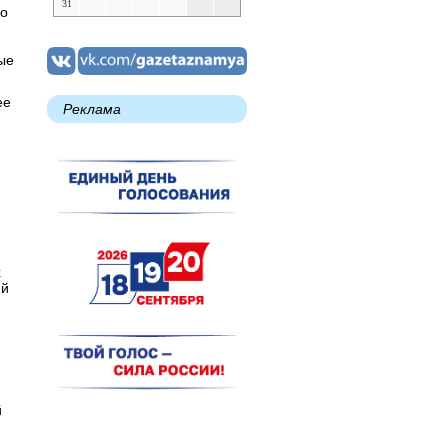
31
го
ые
ее
Реклама
х
ий
й