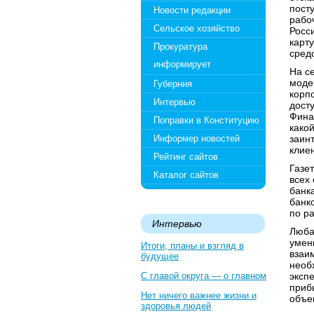
пост
Новости редакции
рабо
Сельское хозяйство
Росс
карт
Прокуратура
сред
информирует
На с
моде
Губерния
корп
Интервью
дост
Фина
Поправки в Конституцию
какой
Информер новостей
заин
клиен
Рейтинг сайтов
Газе
Каталог сайтов
всех
банк
банк
по р
Интервью
Люба
умен
Итоги, планы и взгляд в
взаи
будущее
необ
С главой округа — о главном
экспе
приб
Нет ничего важнее жизни и
объем
здоровья людей