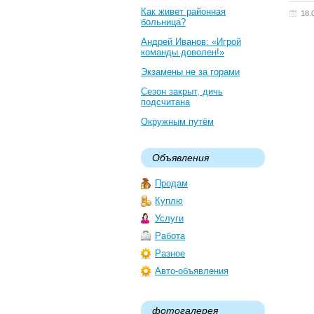
Как живет районная
18.
больница?
Андрей Иванов: «Игрой
команды доволен!»
Экзамены не за горами
Сезон закрыт, дичь
подсчитана
Окружным путём
Объявления
Продам
Куплю
Услуги
Работа
Разное
Авто-объявления
фотогалерея