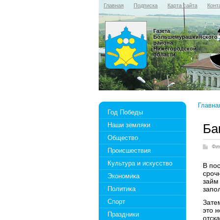
Главная
Подписка
Карта сайта
Конт
Газета
Большемурашкинского
района
Нижегородской
области
Главна
Год Победы
Наши земляки
Ба
Общество
Фи
Происшествия
Культура и искусство
В по
сроч
Экономика
займ
Политика
запо
Спорт
Зате
это 
Праздники
отск