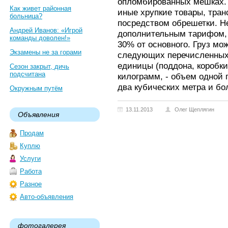
опломбированных мешках. 
Как живет районная
иные хрупкие товары, тра
больница?
посредством обрешетки. Н
Андрей Иванов: «Игрой
дополнительным тарифом, 
команды доволен!»
30% от основного. Груз мо
Экзамены не за горами
следующих перечисленных 
единицы (поддона, коробки
Сезон закрыт, дичь
подсчитана
килограмм, - объем одной
два кубических метра и бо
Окружным путём
13.11.2013
Олег Щеплягин
Объявления
Продам
Куплю
Услуги
Работа
Разное
Авто-объявления
фотогалерея