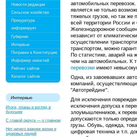
автомобильных перевозок
Новости редакции
является не только возмож
Сельское хозяйство
тяжелых грузов, но так же 
Прокуратура
всей территории России и 
информирует
Железнодорожное сообщени
независит от климатически
Губерния
осуществлении транспорти
Интервью
транспортом, можно гаран
Поправки в Конституцию
По статистике, аварий на 
Информер новостей
чем на автомобильных. К 
перевозки
имеют невысоку
Рейтинг сайтов
Каталог сайтов
Одна, из завоевавших авто
компаний, осуществляющих
"Автотрейдинг".
Интервью
Для исключения повреждени
исключения допуска к пере
Итоги, планы и взгляд в
злоумышленников, к перево
будущее
допускаются только опред
С главой округа — о главном
грузы. Обувь, одежда, тов
Нет ничего важнее жизни и
цифровая техника и т.п. до
здоровья людей