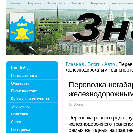
Главная
Подписка
Карта сайта
Контакты
Редакция
Реклама в газ
Газета
Большемурашкинского
района
Нижегородской
области
Главная
Блоги
Авто
Перево
Год Победы
железнодорожным транспорт
Наши земляки
Перевозка негаба
Общество
Происшествия
железнодорожным
Культура и искусство
Авто
Экономика
Политика
Перевозка разного рода гр
Спорт
железнодорожного транспор
самых выгодных направлен
Праздники