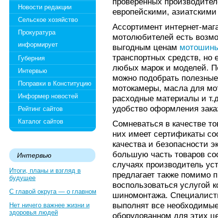
проверенных производител
Новости редакции
европейскими, азиатскими
Сельское хозяйство
Ассортимент интернет-мага
Прокуратура
мотолюбителей есть возмо
информирует
выгодным ценам
мотошин
транспортных средств, но 
Губерния
любых марок и моделей. По
Интервью
можно подобрать полезные
Поправки в Конституцию
мотокамеры, масла для мо
Информер новостей
расходные материалы и т.д
удобство оформления заказ
Рейтинг сайтов
Каталог сайтов
Сомневаться в качестве тов
них имеет сертификаты со
качества и безопасности э
большую часть товаров сос
Интервью
случаях производитель уст
Итоги, планы и взгляд в
предлагает также помимо 
будущее
воспользоваться услугой 
С главой округа — о главном
шиномонтажа. Специалист
выполнят все необходимые
Нет ничего важнее жизни и
здоровья людей
оборудованном для этих ц