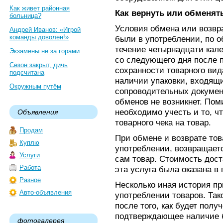
Как живет районная
Как вернуть или обменят
больница?
Условия обмена или возвра
Андрей Иванов: «Игрой
команды доволен!»
были в употреблении, по 
течение четырнадцати кал
Экзамены не за горами
со следующего дня после п
Сезон закрыт, дичь
сохранности товарного вид
подсчитана
наличии упаковки, входящ
Окружным путём
сопроводительных докумен
обменов не возникнет. Пом
необходимо учесть и то, ч
Объявления
товарного чека на товар.
Продам
При обмене и возврате тов
Куплю
употреблении, возвращаетс
Услуги
сам товар. Стоимость дост
Работа
эта услуга была оказана в
Разное
Несколько иная история п
Авто-объявления
употреблении товаров. Так
после того, как будет полу
подтверждающее наличие 
фотогалерея