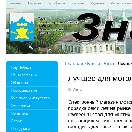
Главная
Подписка
Карта сайта
Контакты
Редакция
Реклама в газ
Газета
Большемурашкинского
района
Нижегородской
области
Главная
Блоги
Авто
Лучше
Год Победы
Наши земляки
Лучшее для мото
Общество
Авто
Происшествия
Культура и искусство
Электронный магазин мото
Экономика
порядка семи лет на рынке
Политика
Inwheel.ru стал для многи
поставщиком качественных 
Спорт
наладить деловые контакт
Праздники