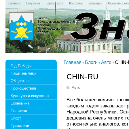
Главная
Подписка
Карта сайта
Контакты
Редакция
Реклама в газ
Газета
Большемурашкинского
района
Нижегородской
области
Главная
Блоги
Авто
CHIN-
Год Победы
Наши земляки
CHIN-RU
Общество
Авто
Происшествия
Культура и искусство
Все большее количество ж
Экономика
каждым годом заказывает 
Политика
Народной Республики. Осн
дешевизна очень многих то
Спорт
относительно аналогов, ко
Праздники