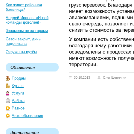
грузоперевозок. Благодар
Как живет районная
больница?
имеет возможность устанав
авиакомпаниями, водными 
Андрей Иванов: «Игрой
команды доволен!»
свою очередь, позволяет и
снизить стоимость за пере
Экзамены не за горами
У компании есть собствен
Сезон закрыт, дичь
подсчитана
благодаря чему работники 
осведомлены о процессах в
Окружным путём
имеют возможность получа
территории.
Объявления
30.10.2013
Олег Щеплягин
Продам
Куплю
Услуги
Работа
Разное
Авто-объявления
фотогалерея