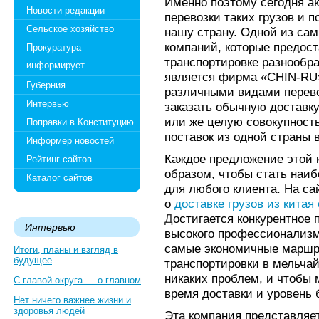
Именно поэтому сегодня а
Новости редакции
перевозки таких грузов и п
Сельское хозяйство
нашу страну. Одной из са
компаний, которые предос
Прокуратура
транспортировке разнообра
информирует
является фирма «CHIN-RU
Губерния
различными видами перево
Интервью
заказать обычную доставку 
или же целую совокупност
Поправки в Конституцию
поставок из одной страны 
Информер новостей
Каждое предложение этой 
Рейтинг сайтов
образом, чтобы стать наи
Каталог сайтов
для любого клиента. На с
о
доставке грузов из китая
Д
остигается конкурентное
Интервью
высокого профессионализм
самые экономичные маршр
Итоги, планы и взгляд в
будущее
транспортировки в мельчай
никаких проблем, и чтобы 
С главой округа — о главном
время доставки и уровень 
Нет ничего важнее жизни и
здоровья людей
Эта компания представляе