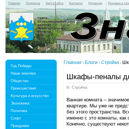
Главная
Подписка
Карта сайта
Контакты
Редакция
Реклама в газ
Газета
Большемурашкинского
района
Нижегородской
области
Главная
Блоги
Стройка
Шка
Год Победы
Наши земляки
Шкафы-пеналы дл
Общество
Стройка
Происшествия
Культура и искусство
Ванная комната – значимо
Экономика
квартире. Мы уже не пред
Политика
без этого пространства. В
именно с это комнаты, как
Спорт
Конечно, существуют некот
Праздники