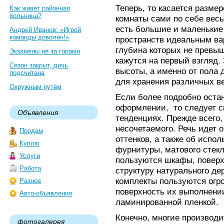
Теперь, то касается разме
Как живет районная
больница?
комнаты сами по себе весь
есть большие и маленькие
Андрей Иванов: «Игрой
команды доволен!»
пространств идеальным ва
глубина которых не превыш
Экзамены не за горами
кажутся на первый взгляд.
Сезон закрыт, дичь
высоты, а именно от пола 
подсчитана
для хранения различных в
Окружным путём
Если более подробно оста
оформлении, то следует с
Объявления
тенденциях. Прежде всего,
несочетаемого. Речь идет 
Продам
оттенков, а также об испо
Куплю
фурнитуры, матового стек
Услуги
пользуются шкафы, поверх
Работа
структуру натурального дер
комплекты пользуются огр
Разное
поверхность их выполнени
Авто-объявления
ламинированной пленкой.
Конечно, многие производ
фотогалерея