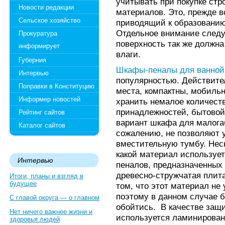
учитывать при покупке стр
Новости редакции
материалов. Это, прежде в
Сельское хозяйство
приводящий к образованию
Отдельное внимание следу
Прокуратура
поверхность так же должн
информирует
влаги.
Губерния
Шкафы-пеналы для ванной
Интервью
популярностью. Действите
Поправки в Конституцию
места, компактны, мобильн
Информер новостей
хранить немалое количест
принадлежностей, бытовой
Рейтинг сайтов
вариант шкафа для малогаб
Каталог сайтов
сожалению, не позволяют 
вместительную тумбу. Неск
какой материал используе
Интервью
пеналов, предназначенных 
древесно-стружчатая плита
Итоги, планы и взгляд в
будущее
том, что этот материал не
поэтому в данном случае б
С главой округа — о главном
обойтись. В качестве защ
Нет ничего важнее жизни и
используется ламинирован
здоровья людей