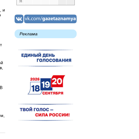
31
, и
о
Реклама
т
ой
в,
 В
ем,