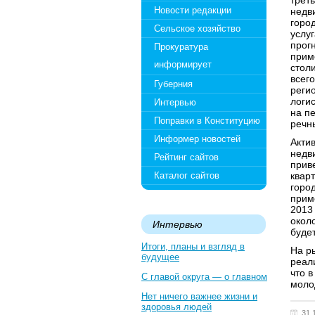
трет
Новости редакции
недв
горо
Сельское хозяйство
услу
прог
Прокуратура
прим
информирует
стол
всего
Губерния
реги
логис
Интервью
на п
Поправки в Конституцию
речн
Информер новостей
Акти
недв
Рейтинг сайтов
прив
Каталог сайтов
квар
горо
прим
2013 
окол
Интервью
буде
Итоги, планы и взгляд в
На р
будущее
реал
что 
С главой округа — о главном
моло
Нет ничего важнее жизни и
здоровья людей
31.