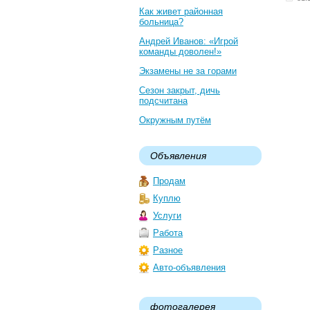
Как живет районная
больница?
Андрей Иванов: «Игрой
команды доволен!»
Экзамены не за горами
Сезон закрыт, дичь
подсчитана
Окружным путём
Объявления
Продам
Куплю
Услуги
Работа
Разное
Авто-объявления
фотогалерея