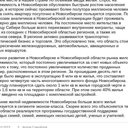
ьем месте в нашей стране по объемам ввода жилья. Спрос на
ижимость в Новосибирске обусловлен быстрым ростом населения
да, в котором сейчас проживает более полутора миллионов человек
га снять квартиру посуточно в Новосибирске пользуется спросом. П
нозам аналитиков в Новосибирской агломерации будет проживать
ерно два миллиона человек. На постоянное место жительства в
ицу Сибири больше всего переезжают внутренние мигранты, чаще
 из соседних с Новосибирской областью регионов, а также из
онов севера. В регионе активно развиваются транспортно-
тический бизнес и торговля. Это обусловлено тем, что область стои
ересечении железнодорожных, автомобильных, авиационных и
ых маршрутов.
вное развитие в Новосибирске и Новосибирской области рынка жил
ижимости, который постоянно увеличивается за счет новых объекто
ело к тому, что постоянно увеличивается количество проданных
тир, расположенных в этом регионе. За прошедшие десять лет в
де было введено в эксплуатацию 8 млн кв м жилья, что составляет
ерно четвертую часть многоэтажного жилого фонда Новосибирска.
году планируется сдать около 1 млн кв м жилья городской черте и
о 1,6 млн кв м на территории области. При этом около 40% жилья
т введено на площадках с комплексной застройкой.
ынке жилой недвижимости Новосибирска больше всего жилья
изуется в сегменте эконом-класса. Скорее всего это объясняется т
в области реализуются программы государственной поддержки
дых семей, семей, имеющих несколько детей, ученых и учителей.
10.2013
Артем Самойлов