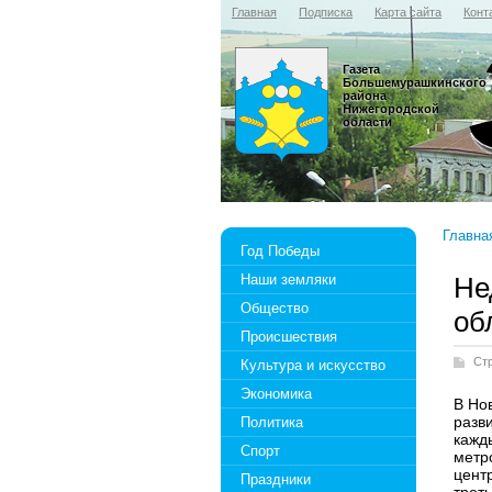
Главная
Подписка
Карта сайта
Конт
Газета
Большемурашкинского
района
Нижегородской
области
Главна
Год Победы
Наши земляки
Не
Общество
об
Происшествия
Ст
Культура и искусство
Экономика
В Но
разви
Политика
кажд
Спорт
метро
цент
Праздники