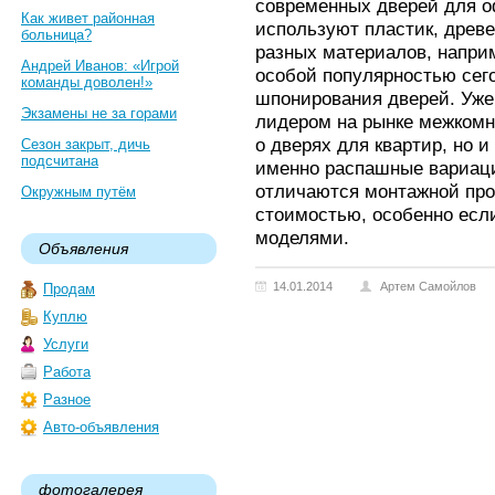
современных дверей для 
Как живет районная
используют пластик, древ
больница?
разных материалов, наприм
Андрей Иванов: «Игрой
особой популярностью сег
команды доволен!»
шпонирования дверей. Уже
Экзамены не за горами
лидером на рынке межкомна
о дверях для квартир, но 
Сезон закрыт, дичь
подсчитана
именно распашные вариации
отличаются монтажной про
Окружным путём
стоимостью, особенно есл
моделями.
Объявления
14.01.2014
Артем Самойлов
Продам
Куплю
Услуги
Работа
Разное
Авто-объявления
фотогалерея