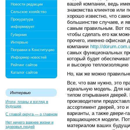
вашей компании, ведь име
Новости редакции
знакомства клиентов или 
Сельское хозяйство
хорошо известно, что само
Прокуратура
большинстве случаев, и я
информирует
самым правильным. Вот по
чтобы сделать его как мож
Губерния
прочего, именно офисная д
Интервью
компании
http://dorum.com.
Поправки в Конституцию
самых функциональных пре
Информер новостей
который будет обеспечиват
и высокую теплоизоляцию
Рейтинг сайтов
Каталог сайтов
Но, как же можно правильн
Все, что вам нужно, это п
идеальную модель. Для на
Интервью
типом открывания дверей.
производители предоставл
Итоги, планы и взгляд в
будущее
ассортимент дверей, это 
варианты, а также двери-г
С главой округа — о главном
вращающиеся модели. Пото
Нет ничего важнее жизни и
материалом ваших будущих
здоровья людей