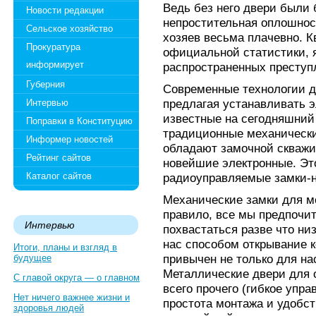
Ведь без него двери были 
Новости редакции
непростительная оплошнос
Сельское хозяйство
хозяев весьма плачевно. К
Прокуратура
официальной статистики, 
информирует
распространенных преступ
Губерния
Современные технологии д
предлагая устанавливать э
Интервью
известные на сегодняшний 
Поправки в Конституцию
традиционные механически
Информер новостей
обладают замочной скважи
Рейтинг сайтов
новейшие электронные. Эт
Каталог сайтов
радиоуправляемые замки-
Механические замки для ме
правило, все мы предпочит
Интервью
похвастаться разве что ни
нас способом открывание к
Итоги, планы и взгляд в
привычен не только для на
будущее
Металлические двери для 
С главой округа — о главном
всего прочего (гибкое упр
Нет ничего важнее жизни и
простота монтажа и удобст
здоровья людей