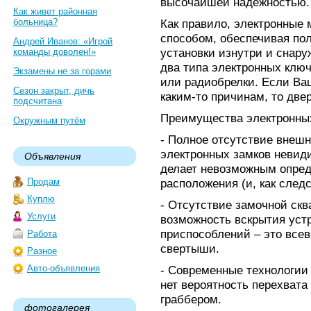
высочайшей надежностью.
Как живет районная
больница?
Как правило, электронные
способом, обеспечивая пол
Андрей Иванов: «Игрой
установки изнутри и снар
команды доволен!»
два типа электронных ключ
Экзамены не за горами
или радиобрелки. Если Ва
Сезон закрыт, дичь
каким-то причинам, то две
подсчитана
Преимущества электронных
Окружным путём
- Полное отсутствие внешн
электронных замков невиди
Объявления
делает невозможным опреде
Продам
расположения (и, как след
Куплю
- Отсутствие замочной ск
Услуги
возможность вскрытия уст
приспособлений – это все
Работа
свертыши.
Разное
Авто-объявления
- Современные технологии
нет вероятность перехвата
граббером.
фотогалерея