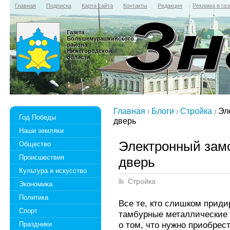
Главная
Подписка
Карта сайта
Контакты
Редакция
Реклама в газ
Газета
Большемурашкинского
района
Нижегородской
области
Главная
Блоги
Стройка
Эле
Год Победы
дверь
Наши земляки
Электронный зам
Общество
Происшествия
дверь
Культура и искусство
Стройка
Экономика
Политика
Все те, кто слишком прид
Спорт
тамбурные металлические 
о том, что нужно приобрес
Праздники