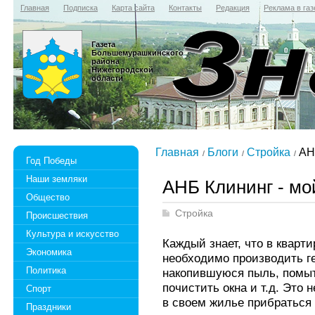
Главная
Подписка
Карта сайта
Контакты
Редакция
Реклама в газ
Газета
Большемурашкинского
района
Нижегородской
области
Главная
Блоги
Стройка
АНБ
Год Победы
Наши земляки
АНБ Клининг - мо
Общество
Стройка
Происшествия
Культура и искусство
Каждый знает, что в кварт
Экономика
необходимо производить г
Политика
накопившуюся пыль, помыт
почистить окна и т.д. Это
Спорт
в своем жилье прибраться
Праздники