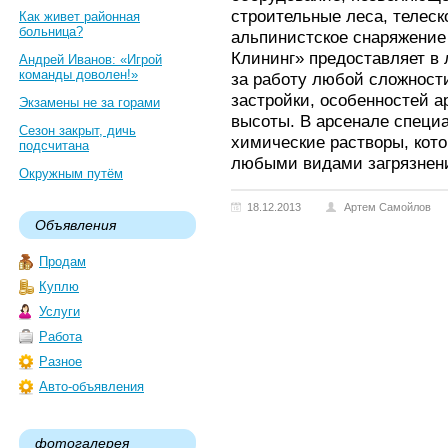
строительные леса, телеск
Как живет районная
больница?
альпинистское снаряжение 
Клининг» предоставляет в 
Андрей Иванов: «Игрой
команды доволен!»
за работу любой сложност
застройки, особенностей а
Экзамены не за горами
высоты. В арсенале специ
Сезон закрыт, дичь
химические растворы, кото
подсчитана
любыми видами загрязнен
Окружным путём
18.12.2013
Артем Самойлов
Объявления
Продам
Куплю
Услуги
Работа
Разное
Авто-объявления
фотогалерея