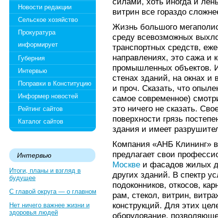
силами, хоть иногда и лен
Новости редакции
витрин все гораздо сложне
Сельское хозяйство
Жизнь большого мегаполис
Прокуратура
среду всевозможных выхло
информирует
транспортных средств, еж
направлениях, это сажа и к
Губерния
промышленных объектов. И 
Интервью
стенах зданий, на окнах и
Поправки в Конституцию
и проч. Сказать, что опыле
Информер новостей
самое современное) смотр
это ничего не сказать. Св
Рейтинг сайтов
поверхности грязь постепе
Каталог сайтов
здания и имеет разрушите
Компания «АНБ Клининг» в
предлагает свои професси
Интервью
Москве
и фасадов жилых до
Итоги, планы и взгляд в
других зданий. В спектр у
будущее
подоконников, откосов, ка
С главой округа — о главном
рам, стекол, витрин, витр
конструкций. Для этих цел
Нет ничего важнее жизни и
здоровья людей
оборудование, позволяюще