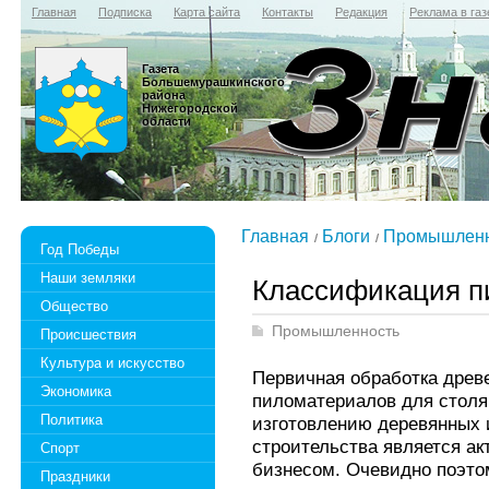
Главная
Подписка
Карта сайта
Контакты
Редакция
Реклама в газ
Газета
Большемурашкинского
района
Нижегородской
области
Главная
Блоги
Промышленн
Год Победы
Наши земляки
Классификация п
Общество
Промышленность
Происшествия
Культура и искусство
Первичная обработка древ
Экономика
пиломатериалов для столя
Политика
изготовлению деревянных 
строительства является а
Спорт
бизнесом. Очевидно поэто
Праздники