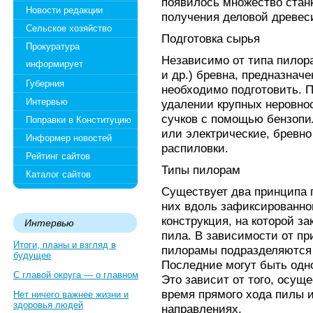
появилось множество станк
Новости редакции
получения деловой древес
Сельское хозяйство
Подготовка сырья
Прокуратура
Независимо от типа пилора
информирует
и др.) бревна, предназначе
Губерния
необходимо подготовить. П
Интервью
удалении крупных неровнос
сучков с помощью бензопи
Поправки в Конституцию
или электрические, бревно
Информер новостей
распиловки.
Рейтинг сайтов
Типы пилорам
Каталог сайтов
Существует два принципа 
них вдоль зафиксированно
конструкция, на которой з
Интервью
пила. В зависимости от п
Итоги, планы и взгляд в
пилорамы подразделяются 
будущее
Последние могут быть од
С главой округа — о главном
Это зависит от того, осущ
время прямого хода пилы и
Нет ничего важнее жизни и
здоровья людей
направлениях.