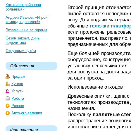
Как живет районная
Второй принцип отличаетс
больница?
пилой остаются неподвижн
Андрей Иванов: «Игрой
зону. Для подачи материа
команды доволен!»
обычные
тележки платфо
Экзамены не за горами
если проложены рельсовые
применяется, как правило,
Сезон закрыт, дичь
подсчитана
предназначенных для обра
Окружным путём
Еще большей производите
оборудование, конструкция
установку нескольких пил.
Объявления
для роспуска на доски зад
Продам
за один проход.
Куплю
Использование отходов
Услуги
Древесные опилки, щепа с
Работа
технологиях производства
Разное
назначения.
Авто-объявления
Поскольку
паллетные сте
распространение во многи
изготовление паллет для с
фотогалерея