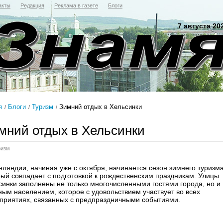
акты
Редакция
Реклама в газете
Блоги
7 августа 20
я
Блоги
Туризм
Зимний отдых в Хельсинки
мний отдых в Хельсинки
ризм
нляндии, начиная уже с октября, начинается сезон зимнего туризма
рый совпадает с подготовкой к рождественским праздникам. Улицы
синки заполнены не только многочисленными гостями города, но и
ным населением, которое с удовольствием участвует во всех
приятиях, связанных с предпраздничными событиями.