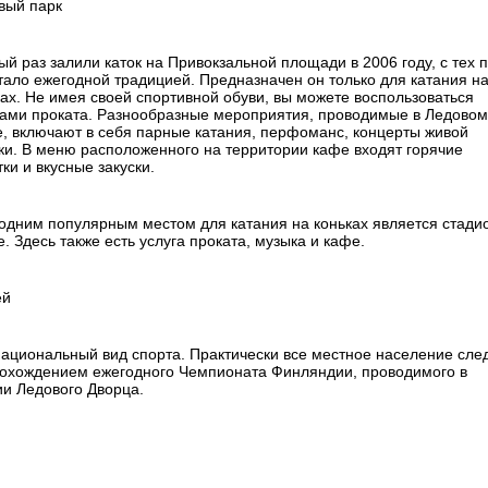
вый парк
ый раз залили каток на Привокзальной площади в 2006 году, с тех 
стало ежегодной традицией. Предназначен он только для катания н
ках. Не имея своей спортивной обуви, вы можете воспользоваться
гами проката. Разнообразные мероприятия, проводимые в Ледовом
е, включают в себя парные катания, перфоманс, концерты живой
ки. В меню расположенного на территории кафе входят горячие
ки и вкусные закуски.
одним популярным местом для катания на коньках является стади
. Здесь также есть услуга проката, музыка и кафе.
ей
национальный вид спорта. Практически все местное население сле
рохождением ежегодного Чемпионата Финляндии, проводимого в
ии Ледового Дворца.
и