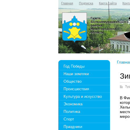
Главная
Подписка
Карта сайта
Конт
Газета
Большемурашкинского
района
Нижегородской
области
Главна
Год Победы
Наши земляки
Зи
Общество
Ту
Происшествия
Культура и искусство
В Фи
кото
Экономика
Хель
Политика
мест
меро
Спорт
Праздники