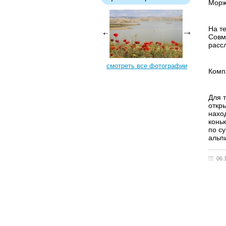
Морж
На т
Совм
расс
смотреть все фотографии
Комп
Для 
откр
наход
коньк
по с
альп
06.