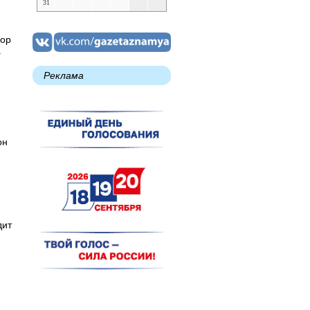
31
пор
а
Реклама
он
дит