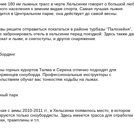
чие 180 км лыжных трасс в черте Хельсинки говорит о большой лю
ного населения к зимним видам спорта. Самая лучшая лыжня
дится в Центральном парке, она действует до самой весны.
 вы решите отправиться покататься в районе турбазы “Палохейня”, 
е забронировать отель в хельсинки перед поездкой. Здесь также д
кат и лыжи, и снегоступы, и другое снаряжение.
бординг
ны горных курортов Талма и Серена отлично подходят для
ерженцев сноуборда. Профессиональные инструкторы с
ольствием обучат вас тонкостям ходьбы на лыжах.
ный парк
ая с зимы 2010-2011 гг., в Хельсинки появилось место, в котором
ируются только сноубордисты. Здесь имеется трасса для отработки
ки, трамплины и т.п.