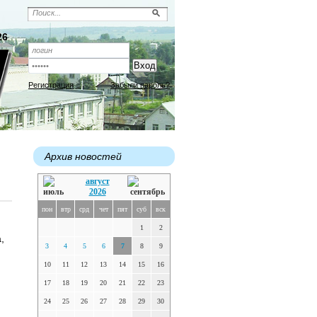
26
Регистрация
Забыли пароль?
Архив новостей
август
2026
пон
втр
срд
чет
пят
суб
вск
1
2
,
3
4
5
6
7
8
9
10
11
12
13
14
15
16
17
18
19
20
21
22
23
24
25
26
27
28
29
30