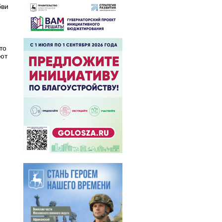
бви
то
ают