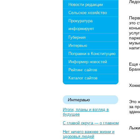
Ледо
Новости редакции
Сельское хозяйство
Перв
Прокуратура
это 
конь
информирует
услу
Губерния
парк
музы
Интервью
напит
Поправки в Конституцию
Информер новостей
Еще 
Брахе
Рейтинг сайтов
Каталог сайтов
Хокк
Интервью
Это 
за п
Итоги, планы и взгляд в
здан
будущее
С главой округа — о главном
Лыж
Нет ничего важнее жизни и
здоровья людей