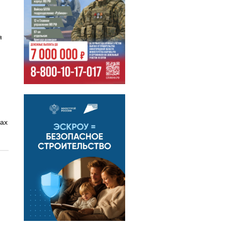
я
пах