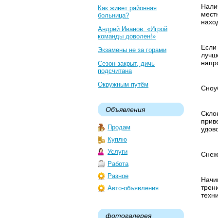
Нали
Как живет районная
мест
больница?
нахо
Андрей Иванов: «Игрой
команды доволен!»
Если
Экзамены не за горами
лучш
напро
Сезон закрыт, дичь
подсчитана
Окружным путём
Сноу
Объявления
Скло
прив
Продам
удов
Куплю
Услуги
Снеж
Работа
Разное
Начин
трен
Авто-объявления
техни
фотогалерея