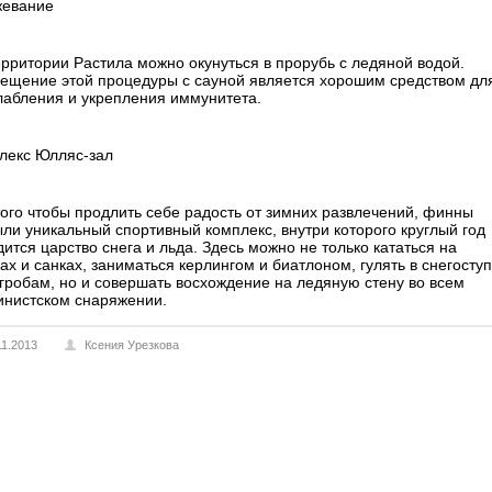
евание
ерритории Растила можно окунуться в прорубь с ледяной водой.
ещение этой процедуры с сауной является хорошим средством дл
лабления и укрепления иммунитета.
лекс Юлляс-зал
того чтобы продлить себе радость от зимних развлечений, финны
ыли уникальный спортивный комплекс, внутри которого круглый год
ится царство снега и льда. Здесь можно не только кататься на
ах и санках, заниматься керлингом и биатлоном, гулять в снегосту
угробам, но и совершать восхождение на ледяную стену во всем
инистском снаряжении.
11.2013
Ксения Урезкова