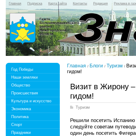
Главная
Подписка
Карта сайта
Контакты
Редакция
Реклама в газ
Газета
Большемурашкинского
района
Нижегородской
области
Главная
Блоги
Туризм
Визи
Год Победы
гидом!
Наши земляки
Визит в Жирону 
Общество
Происшествия
гидом!
Культура и искусство
Туризм
Экономика
Политика
Решили посетить Испанию 
Спорт
следуйте советам путеводи
один день посетить Фигера
Праздники