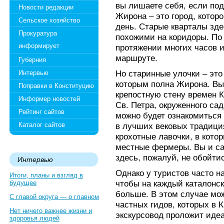
вы лишаете себя, если под
Новости редакции
Жирона – это город, котор
Сельское хозяйство
день. Старые кварталы зде
Прокуратура
похожими на коридоры. По
информирует
протяжении многих часов и
маршруте.
Губерния
Но старинные улочки – это
Интервью
которым полна Жирона. Вы
Поправки в Конституцию
крепостную стену времен 
Информер новостей
Св. Петра, окруженного са
Рейтинг сайтов
можно будет ознакомиться 
Каталог сайтов
в лучших вековых традиция
крохотные лавочки, в кот
местные фермеры. Вы и са
здесь, пожалуй, не обойти
Интервью
Однако у туристов часто н
Итоги, планы и взгляд в
чтобы на каждый каталонск
будущее
больше. В этом случае мож
С главой округа — о главном
частных гидов, которых в К
Нет ничего важнее жизни и
экскурсовод проложит иде
здоровья людей