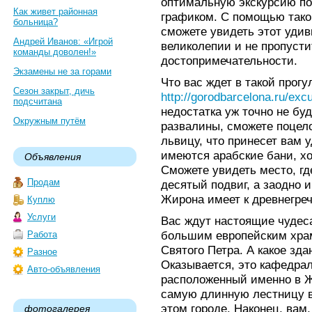
оптимальную экскурсию п
Как живет районная
графиком. С помощью тако
больница?
сможете увидеть этот удив
Андрей Иванов: «Игрой
великолепии и не пропусти
команды доволен!»
достопримечательности.
Экзамены не за горами
Что вас ждет в такой прог
Сезон закрыт, дичь
http://gorodbarcelona.ru/exc
подсчитана
недостатка уж точно не бу
Окружным путём
развалины, сможете поцел
львицу, что принесет вам у
имеются арабские бани, хо
Объявления
Сможете увидеть место, гд
Продам
десятый подвиг, а заодно 
Жирона имеет к древнегреч
Куплю
Услуги
Вас ждут настоящие чудеса
большим европейским храм
Работа
Святого Петра. А какое зд
Разное
Оказывается, это кафедра
Авто-объявления
расположенный именно в Ж
самую длинную лестницу в 
этом городе. Наконец, вам,
фотогалерея