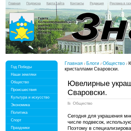
Главная
Подписка
Карта сайта
Контакты
Редакция
Реклама в газ
Газета
Большемурашкинского
района
Нижегородской
области
Главная
Блоги
Общество
Ю
Год Победы
кристаллами Сваровски.
Наши земляки
Ювелирные украш
Общество
Происшествия
Сваровски.
Культура и искусство
Общество
Экономика
Политика
Сегодня для украшения мн
Спорт
числе подвесок, использу
Поэтому в специализирован
Праздники