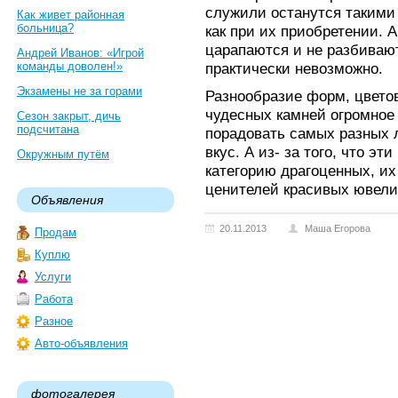
служили останутся такими
Как живет районная
больница?
как при их приобретении. А
царапаются и не разбивают
Андрей Иванов: «Игрой
команды доволен!»
практически невозможно.
Экзамены не за горами
Разнообразие форм, цветов
чудесных камней огромное
Сезон закрыт, дичь
подсчитана
порадовать самых разных 
вкус. А из- за того, что эт
Окружным путём
категорию драгоценных, их
ценителей красивых ювели
Объявления
20.11.2013
Маша Егорова
Продам
Куплю
Услуги
Работа
Разное
Авто-объявления
фотогалерея