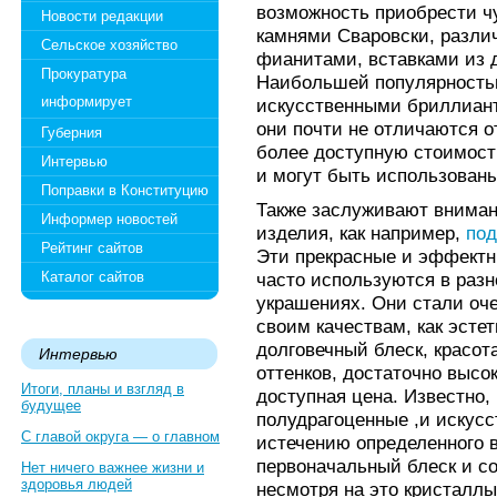
возможность приобрести ч
Новости редакции
камнями Сваровски, разл
Сельское хозяйство
фианитами, вставками из д
Прокуратура
Наибольшей популярность
информирует
искусственными бриллиан
они почти не отличаются о
Губерния
более доступную стоимост
Интервью
и могут быть использован
Поправки в Конституцию
Также заслуживают вниман
Информер новостей
изделия, как например,
под
Рейтинг сайтов
Эти прекрасные и эффектн
Каталог сайтов
часто используются в раз
украшениях. Они стали оч
своим качествам, как эсте
долговечный блеск, красот
Интервью
оттенков, достаточно высо
Итоги, планы и взгляд в
доступная цена. Известно,
будущее
полудрагоценные ,и искус
С главой округа — о главном
истечению определенного 
первоначальный блеск и со
Нет ничего важнее жизни и
здоровья людей
несмотря на это кристаллы