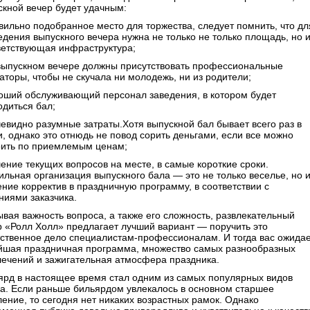
скной вечер будет удачным:
авильно подобранное место для торжества, следует помнить, что дл
едения выпускного вечера нужна не только не только площадь, но 
ветствующая инфраструктура;
 выпускном вечере должны присутствовать профессиональные
аторы, чтобы не скучала ни молодежь, ни из родители;
роший обслуживающий персонал заведения, в котором будет
одиться бал;
очевидно разумные затраты.Хотя выпускной бал бывает всего раз в
и, однако это отнюдь не повод сорить деньгами, если все можно
оить по приемлемым ценам;
шение текущих вопросов на месте, в самые короткие сроки.
ильная организация выпускного бала — это не только веселье, но 
ение корректив в праздничную программу, в соответствии с
ниями заказчика.
ывая важность вопроса, а также его сложность, развлекательный
р «Ролл Холл» предлагает лучший вариант — поручить это
тственное дело специалистам-профессионалам. И тогда вас ожида
йшая праздничная программа, множество самых разнообразных
лечений и зажигательная атмосфера праздника.
ярд в настоящее время стал одним из самых популярных видов
га. Если раньше бильярдом увлекалось в основном старшее
ление, то сегодня нет никаких возрастных рамок. Однако