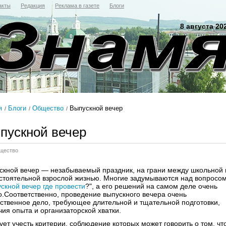
акты
Редакция
Реклама в газете
Блоги
8 августа 20
я
Блоги
Общество
Выпускной вечер
пускной вечер
щество
скной вечер — незабываемый праздник, на грани между школьной 
стоятельной взрослой жизнью. Многие задумываются над вопросом
скной вечер где провести
?", а его решений на самом деле очень
о.Соответственно, проведение выпускного вечера очень
тственное дело, требующее длительной и тщательной подготовки,
чия опыта и организаторской хватки.
ует учесть критерии, соблюдение которых может говорить о том, чт