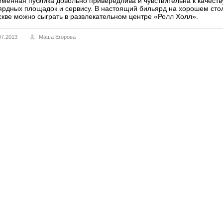
еменная публика довольно привередлива и чувствительна к качеств
ярдных площадок и сервису. В настоящий бильярд на хорошем сто
скве можно сыграть в развлекательном центре «Ролл Холл».
07.2013
Маша Егорова