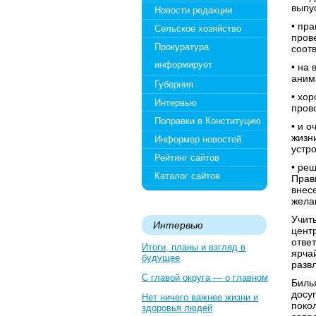
выпу
Новости редакции
• пр
Сельское хозяйство
пров
Прокуратура
соот
информирует
• на
аним
Губерния
• хо
Интервью
пров
Поправки в Конституцию
• и 
жизн
Информер новостей
устр
Рейтинг сайтов
• ре
Каталог сайтов
Прав
внес
жела
Учит
Интервью
цент
отве
Итоги, планы и взгляд в
ярча
будущее
разв
С главой округа — о главном
Биль
досу
Нет ничего важнее жизни и
поко
здоровья людей