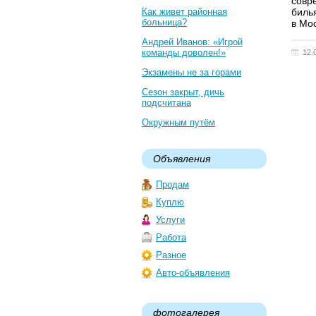
совр
Как живет районная
биль
больница?
в Мо
Андрей Иванов: «Игрой
команды доволен!»
12.
Экзамены не за горами
Сезон закрыт, дичь
подсчитана
Окружным путём
Объявления
Продам
Куплю
Услуги
Работа
Разное
Авто-объявления
фотогалерея