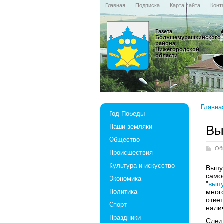
Главная
Подписка
Карта сайта
Конт
Газета
Большемурашкинского
района
Нижегородской
области
Главна
Год Победы
Наши земляки
Вы
Общество
Об
Происшествия
Культура и искусство
Выпу
само
Экономика
"
выпу
Политика
мног
отве
Спорт
нали
Праздники
След