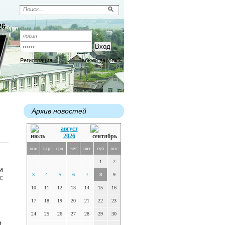
26
Регистрация
Забыли пароль?
Архив новостей
август
2026
пон
втр
срд
чет
пят
суб
вск
1
2
и
3
4
5
6
7
8
9
:
10
11
12
13
14
15
16
17
18
19
20
21
22
23
24
25
26
27
28
29
30
о