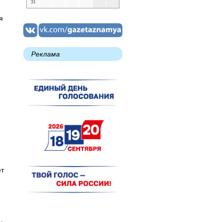
31
я
и
Реклама
и
ет