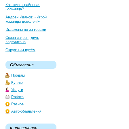
Как живет районная
больница?
Андрей Иванов: «Игрой
команды доволен!»
Экзамены не за горами
Сезон закрыт, дичь
подсчитана
Окружным путём
Объявления
Продам
Куплю
Услуги
Работа
Разное
Авто-объявления
фотогалерея