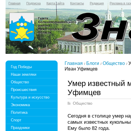
Главная
Подписка
Карта сайта
Контакты
Редакция
Реклама в газ
Газета
Большемурашкинского
района
Нижегородской
области
Главная
Блоги
Общество
У
Год Победы
Иван Уфимцев
Наши земляки
Умер известный 
Общество
Происшествия
Уфимцев
Культура и искусство
Общество
Экономика
Политика
Сегодня в столице умер н
Спорт
самых известных кукольн
Ему было 82 года.
Праздники