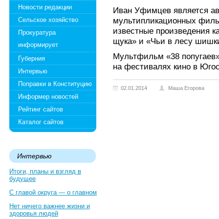
Новости редакции
Иван Уфимцев является ав
мультипликационных фильм
Сельское хозяйство
известные произведения ка
Прокуратура
щука» и «Чьи в лесу шишк
информирует
Мультфильм «38 попугаев
Губерния
на фестивалях кино в Югос
Интервью
Поправки в Конституцию
02.01.2014
Маша Егорова
Информер новостей
Рейтинг сайтов
Каталог сайтов
Интервью
Итоги, планы и взгляд в
будущее
С главой округа — о главном
Нет ничего важнее жизни и
здоровья людей