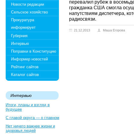
перевалил рубеж в восемьде
Новости редакции
гражданка США смогла осущ
Сельское хозяйство
напутствиям диспетчера, ко
радиосвязи.
Прокуратура
информирует
21.12.2013
Маша Егорова
Губерния
Интервью
Поправки в Конституцию
Информер новостей
Рейтинг сайтов
Каталог сайтов
Интервью
Итоги, планы и взгляд в
будущее
С главой округа — о главном
Нет ничего важнее жизни и
здоровья людей