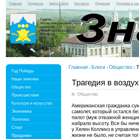
Главная
Подписка
Карта сайта
Контакты
Редакция
Реклама в газ
Газета
Большемурашкинского
района
Нижегородской
области
Главная
Блоги
Общество
Т
Год Победы
Наши земляки
Трагедия в воздух
Общество
Общество
Происшествия
Культура и искусство
Американская гражданка сум
самолет, который остался бе
Экономика
пилот (муж отважной женщины
Политика
набрало высоту. Все бы ниче
Спорт
у Хелен Коллинз в управлен
жизни не было, не считая то
Праздники