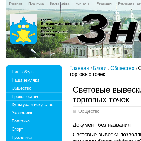
Главная
Подписка
Карта сайта
Контакты
Редакция
Реклама в газ
Газета
Большемурашкинского
района
Нижегородской
области
Главная
Блоги
Общество
С
Год Победы
торговых точек
Наши земляки
Световые вывески
Общество
Происшествия
торговых точек
Культура и искусство
Общество
Экономика
Политика
Документ без названия
Спорт
Световые вывески позволя
Праздники