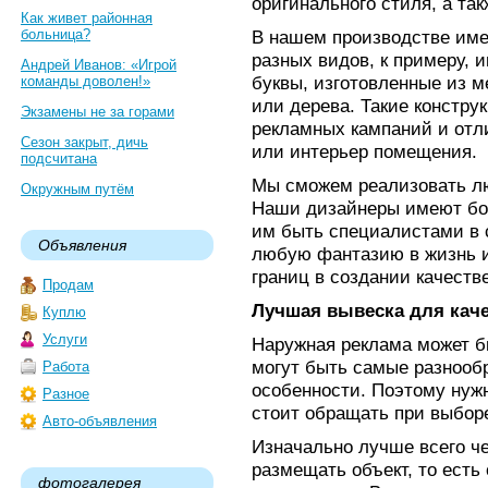
оригинального стиля, а та
Как живет районная
больница?
В нашем производстве име
разных видов, к примеру,
Андрей Иванов: «Игрой
буквы, изготовленные из м
команды доволен!»
или дерева. Такие констру
Экзамены не за горами
рекламных кампаний и отл
Сезон закрыт, дичь
или интерьер помещения.
подсчитана
Мы сможем реализовать л
Окружным путём
Наши дизайнеры имеют бо
им быть специалистами в 
Объявления
любую фантазию в жизнь и
границ в создании качеств
Продам
Лучшая вывеска для каче
Куплю
Услуги
Наружная реклама может б
могут быть самые разнооб
Работа
особенности. Поэтому нужн
Разное
стоит обращать при выбор
Авто-объявления
Изначально лучше всего че
размещать объект, то есть
фотогалерея