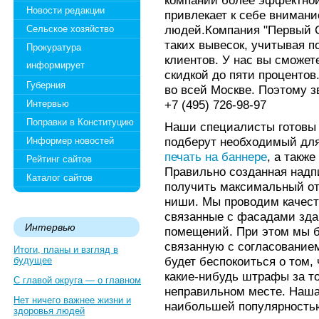
компании более эффектной 
Новости редакции
привлекает к себе внимани
людей.Компания "Первый С
Сельское хозяйство
таких вывесок, учитывая п
Прокуратура
клиентов. У нас вы сможет
информирует
скидкой до пяти процентов
Губерния
во всей Москве. Поэтому з
+7 (495) 726-98-97
Интервью
Поправки в Конституцию
Наши специалисты готовы 
подберут необходимый для
Информер новостей
печать на баннере
, а такж
Рейтинг сайтов
Правильно созданная надп
Каталог сайтов
получить максимальный от
ниши. Мы проводим качест
связанные с фасадами зда
Интервью
помещений. При этом мы б
связанную с согласованием
Итоги, планы и взгляд в
будет беспокоиться о том,
будущее
какие-нибудь штрафы за то
С главой округа — о главном
неправильном месте. Наша
Нет ничего важнее жизни и
наибольшей популярностью
здоровья людей