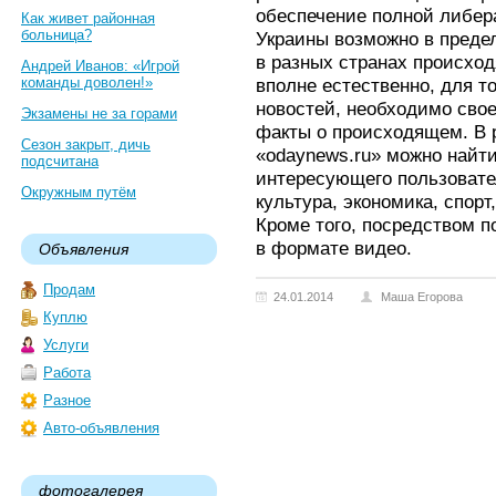
обеспечение полной либер
Как живет районная
больница?
Украины возможно в предел
в разных странах происход
Андрей Иванов: «Игрой
команды доволен!»
вполне естественно, для то
новостей, необходимо сво
Экзамены не за горами
факты о происходящем. В 
Сезон закрыт, дичь
«odaynews.ru» можно найт
подсчитана
интересующего пользовател
Окружным путём
культура, экономика, спор
Кроме того, посредством п
в формате видео.
Объявления
Продам
24.01.2014
Маша Егорова
Куплю
Услуги
Работа
Разное
Авто-объявления
фотогалерея