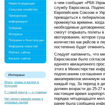
о чем сообщает «РБК-Украи
Новости редакции
службу Евросоюза. Подпис
Сельское хозяйство
Европейским Союзом и Укр
Прокуратура
приводиться к либерализац
информирует
промежутка времени, когда
необходимые договореннос
Губерния
смогут открывать полеты в
Интервью
квотирование, которое сущ
Поправки в Конституцию
количество как рейсов и пе
Информер новостей
постепенно будет отменять
Рейтинг сайтов
Следует напомнить, что м
Каталог сайтов
Евросоюзом было согласов
единого авиационного прос
этого в Министерстве инфр
подписанием соглашения п
Интервью
авиаперевозок минимум на
Итоги, планы и взгляд в
каждый год. За период в д
будущее
должен возрасти до 25-27
С главой округа — о главном
настоящее время аэропорт
порядка четырнадцати мил
Нет ничего важнее жизни и
здоровья людей
ранее была сообщена инфо