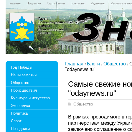
Главная
Подписка
Карта сайта
Контакты
Редакция
Реклама в газ
Газета
Большемурашкинского
района
Нижегородской
области
Главная
Блоги
Общество
С
Год Победы
"odaynews.ru"
Наши земляки
Самые свежие нов
Общество
Происшествия
"odaynews.ru"
Культура и искусство
Общество
Экономика
Политика
В рамках проводимого в г
Спорт
партнерства» между Укра
заключено соглашение о с
Праздники