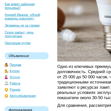
Как живет районная
больница?
Андрей Иванов: «Игрой
команды доволен!»
Экзамены не за горами
Сезон закрыт, дичь
подсчитана
Окружным путём
Объявления
Продам
Одно из ключевых преиму
Куплю
долговечность. Средний ср
от 25 000 до 50 000 часов,
Услуги
традиционными источникам
Работа
заявляют о ресурсах ламп 
Разное
реальных условиях эксплу
Авто-объявления
показатели около 30-50 тыс
Для сравнения, рассмотри
фотогалерея