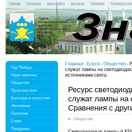
Главная
Подписка
Карта сайта
Контакты
Редакция
Реклама в газ
Газета
Большемурашкинского
района
Нижегородской
области
Главная
Блоги
Общество
Р
Год Победы
служат лампы на светодиодах
источниками света.
Наши земляки
Общество
Ресурс светодиод
Происшествия
служат лампы на 
Культура и искусство
Экономика
Сравнения с друг
Политика
Общество
Спорт
Праздники
Светодиодные лампы (LED)