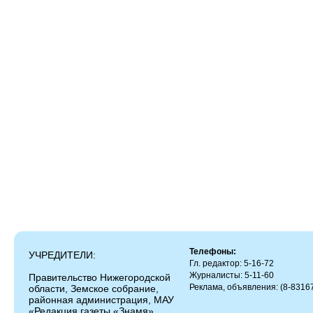
Телефоны:
УЧРЕДИТЕЛИ:
Гл. редактор: 5-16-72
Журналисты: 5-11-60
Правительство Нижегородской
Реклама, объявления: (8-83167
области, Земское собрание,
районная администрация, МАУ
«Редакция газеты «Знамя»