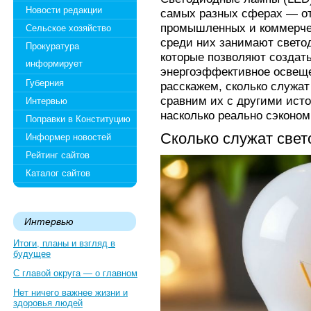
Новости редакции
самых разных сферах — о
промышленных и коммерчес
Сельское хозяйство
среди них занимают свето
Прокуратура
которые позволяют создать
информирует
энергоэффективное освеще
Губерния
расскажем, сколько служат
сравним их с другими ист
Интервью
насколько реально сэконом
Поправки в Конституцию
Сколько служат све
Информер новостей
Рейтинг сайтов
Каталог сайтов
Интервью
Итоги, планы и взгляд в
будущее
С главой округа — о главном
Нет ничего важнее жизни и
здоровья людей