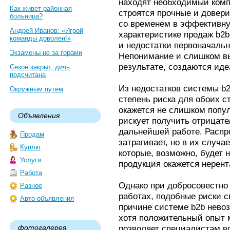
находят необходимый комп
Как живет районная
строятся прочные и довер
больница?
со временем в эффективну
Андрей Иванов: «Игрой
характеристике продаж b2
команды доволен!»
и недостатки первоначальн
Экзамены не за горами
Непонимание и слишком вы
результате, создаются ид
Сезон закрыт, дичь
подсчитана
Из недостатков системы b
Окружным путём
степень риска для обоих ст
окажется не слишком попу
Объявления
рискует получить отрицате
дальнейшей работе. Распр
Продам
затрагивает, но в их случа
Куплю
которые, возможно, будет н
Услуги
продукция окажется нерент
Работа
Однако при добросовестно
Разное
работах, подобные риски с
Авто-объявления
причине системе b2b невоз
хотя положительный опыт 
фотогалерея
позволяет специалистам в