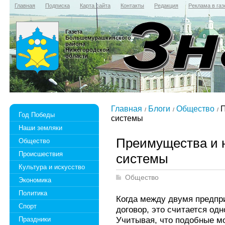
Главная
Подписка
Карта сайта
Контакты
Редакция
Реклама в газ
Газета
Большемурашкинского
района
Нижегородской
области
Главная
Блоги
Общество
П
Год Победы
системы
Наши земляки
Преимущества и н
Общество
Происшествия
системы
Культура и искусство
Общество
Экономика
Политика
Когда между двумя предпр
Спорт
договор, это считается од
Учитывая, что подобные м
Праздники