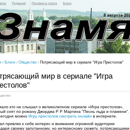
акты
Редакция
Реклама в газете
Блоги
8 августа 20
я
Блоги
Общество
Потрясающий мир в сериале "Игра Престолов"
трясающий мир в сериале "Игра
естолов"
щество
мало кто не слышал о великолепном сериале «Игра престолов»,
рый снят по роману Джорджа Р. Р. Мартина "Песнь льда и пламени".
сегодня можно
Игру престолов смотреть онлайн
в интернете.
ал привлек к себе интерес и внимание огромной аудитории
одаря своему запутанному, но интересному сюжету, потрясающими