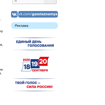
31
:
Реклама
ну
в,
ее.
и,