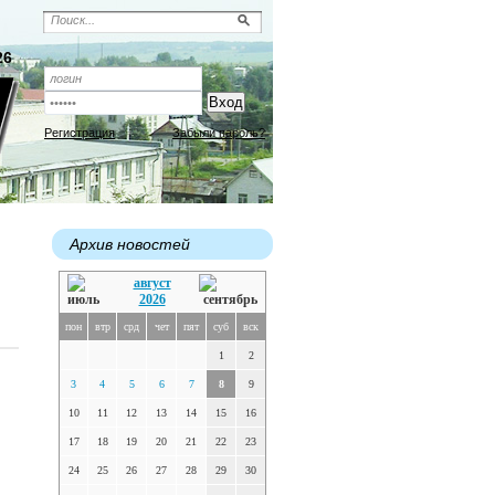
26
Регистрация
Забыли пароль?
Архив новостей
август
2026
пон
втр
срд
чет
пят
суб
вск
1
2
3
4
5
6
7
8
9
10
11
12
13
14
15
16
17
18
19
20
21
22
23
24
25
26
27
28
29
30