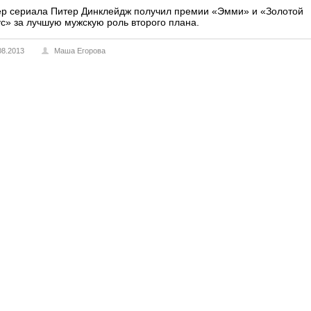
тер сериала Питер Динклейдж получил премии «Эмми» и «Золотой
ус» за лучшую мужскую роль второго плана.
08.2013
Маша Егорова