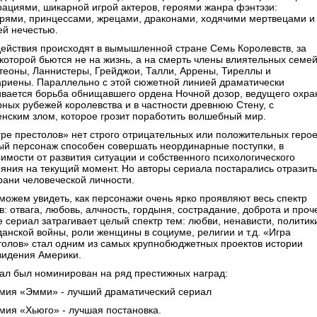
рациями, шикарной игрой актеров, героями жанра фэнтэзи:
рями, принцессами, жрецами, драконами, ходячими мертвецами и
ей нечестью.
действия происходят в вымышленной стране Семь Королевств, за
 которой бьются не на жизнь, а на смерть члены влиятельных семей
теоны, Ланнистеры, Грейджои, Талли, Аррены, Тиреллы и
ариены. Параллельно с этой сюжетной линией драматически
ивается борьба обнищавшего ордена Ночной дозор, ведущего охра
рных рубежей королевства и в частности древнюю Стену, с
енским злом, которое грозит поработить волшебный мир.
гре престолов» нет строго отрицательных или положительных герое
ый персонаж способен совершать неординарные поступки, в
симости от развития ситуации и собственного психологического
ояния на текущий момент. Но авторы сериала постарались отразить
грани человеческой личности.
можем увидеть, как персонажи очень ярко проявляют весь спектр
в: отвага, любовь, алчность, гордыня, сострадание, доброта и проч
е сериал затрагивает целый спектр тем: любви, ненависти, политик
данской войны, роли женщины в социуме, религии и т.д. «Игра
толов» стал одним из самых крупнобюджетных проектов истории
видения Америки.
ал был номинирован на ряд престижных наград:
емия «Эмми» - лучший драматический сериал
емия «Хьюго» - лучшая постановка.