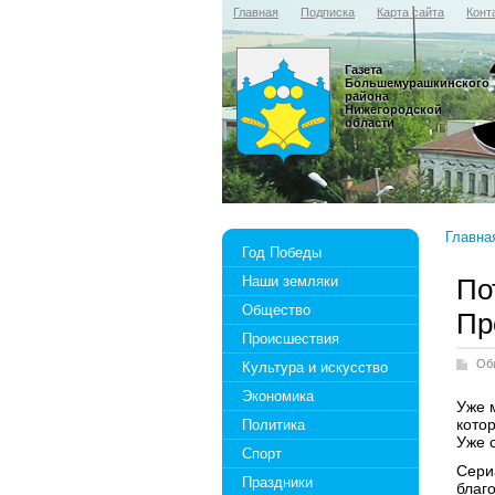
Главная
Подписка
Карта сайта
Конт
Газета
Большемурашкинского
района
Нижегородской
области
Главна
Год Победы
Наши земляки
По
Общество
Пр
Происшествия
Об
Культура и искусство
Экономика
Уже 
кото
Политика
Уже 
Спорт
Сери
Праздники
благ