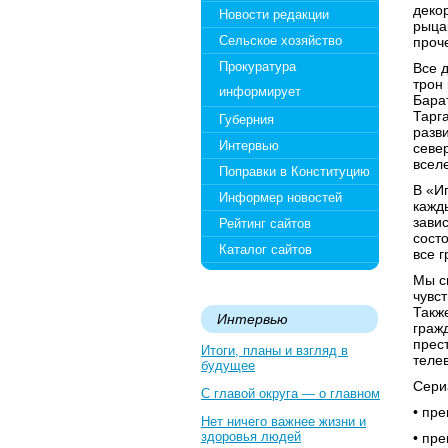
деко
Новости редакции
рыца
Сельское хозяйство
проч
Прокуратура
Все 
трон
информирует
Бара
Тарг
Губерния
разв
Интервью
севе
всел
Поправки в Конституцию
В «И
Информер новостей
кажд
зави
Рейтинг сайтов
сост
Каталог сайтов
все 
Мы с
чувст
Такж
Интервью
граж
прес
Итоги, планы и взгляд в
теле
будущее
Сери
С главой округа — о главном
• пр
Нет ничего важнее жизни и
здоровья людей
• пр