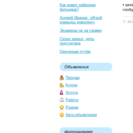
• ак
Как живет районная
больница?
глоб
Андрей Иванов: «Игрой
команды доволен!»
26.
Экзамены не за горами
Сезон закрыт, дичь
подсчитана
Окружным путём
Объявления
Продам
Куплю
Услуги
Работа
Разное
Авто-объявления
фотогалерея