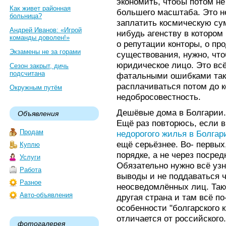
экономить, чтобы потом не
Как живет районная
большего масштаба. Это не
больница?
заплатить космическую су
Андрей Иванов: «Игрой
нибудь агенству в котором
команды доволен!»
о репутации конторы, о пр
Экзамены не за горами
существования, нужно, чт
юридическое лицо. Это всё
Сезон закрыт, дичь
подсчитана
фатальными ошибками таки
расплачиваться потом до к
Окружным путём
недобросовестность.
Дешёвые дома в Болгарии.
Объявления
Ещё раз повторюсь, если в
Продам
недорогого жилья в Болгар
ещё серьёзнее. Во- первых
Куплю
порядке, а не через посред
Услуги
Обязательно нужно всё узн
Работа
выводы и не поддаваться 
Разное
неосведомлённых лиц. Такж
Авто-объявления
другая страна и там всё п
особенности "болгарского к
отличается от российского
фотогалерея