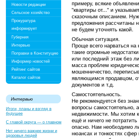
примеру, всякие объявления
Новости редакции
"квартиры от..." и указыва
Сельское хозяйство
сказочным описанием. Нужн
Прокуратура
предложения рассчитаны н
информирует
не будем уточнять какой.
Губерния
Обычная ситуация.
Проще всего нарваться на 
Интервью
такие огромные недостатки
Поправки в Конституцию
или последний этаж без л
Информер новостей
масса проблем юридическог
Рейтинг сайтов
мошенничество, переписыв
Каталог сайтов
являющимся продавцом, о
документов и т.д.
Самостоятельность.
Интервью
Не рекомендуется без знан
вопросы самостоятельно, а 
Итоги, планы и взгляд в
недвижимости. Мы хотим к
будущее
ещё и ничего не потратить 
С главой округа — о главном
опасно. Нам необходимо л
Нет ничего важнее жизни и
нюансах и тонкостях сфер 
здоровья людей