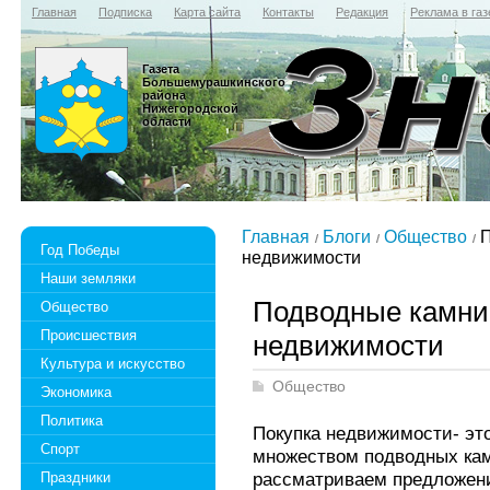
Главная
Подписка
Карта сайта
Контакты
Редакция
Реклама в газ
Газета
Большемурашкинского
района
Нижегородской
области
Главная
Блоги
Общество
П
Год Победы
недвижимости
Наши земляки
Подводные камни 
Общество
Происшествия
недвижимости
Культура и искусство
Общество
Экономика
Политика
Покупка недвижимости- это
Спорт
множеством подводных кам
рассматриваем предложени
Праздники