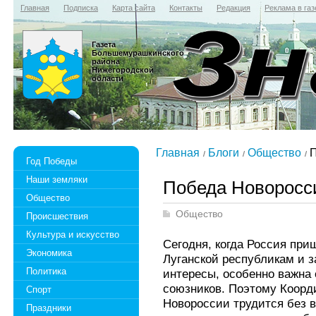
Главная
Подписка
Карта сайта
Контакты
Редакция
Реклама в газ
Газета
Большемурашкинского
района
Нижегородской
области
Главная
Блоги
Общество
П
Год Победы
Наши земляки
Победа Новоросси
Общество
Общество
Происшествия
Культура и искусство
Сегодня, когда Россия пр
Экономика
Луганской республикам и з
Политика
интересы, особенно важна
союзников. Поэтому Коор
Спорт
Новороссии трудится без 
Праздники