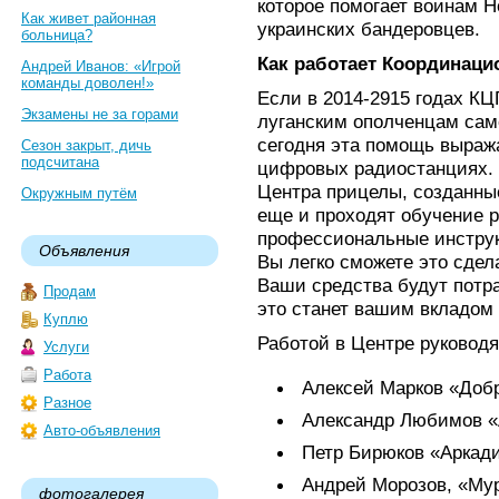
которое помогает воинам 
Как живет районная
украинских бандеровцев.
больница?
Как работает Координаци
Андрей Иванов: «Игрой
команды доволен!»
Если в 2014-2915 годах К
Экзамены не за горами
луганским ополченцам само
сегодня эта помощь выраж
Сезон закрыт, дичь
подсчитана
цифровых радиостанциях. 
Центра прицелы, созданны
Окружным путём
еще и проходят обучение р
профессиональные инструк
Объявления
Вы легко сможете это сдел
Ваши средства будут потр
Продам
это станет вашим вкладом 
Куплю
Работой в Центре руковод
Услуги
Работа
Алексей Марков «Добр
Разное
Александр Любимов «А
Авто-объявления
Петр Бирюков «Аркад
Андрей Морозов, «Мур
фотогалерея