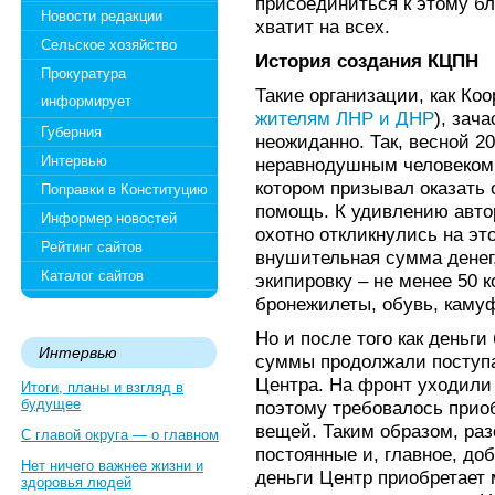
присоединиться к этому бл
Новости редакции
хватит на всех.
Сельское хозяйство
История создания КЦПН
Прокуратура
Такие организации, как Ко
информирует
жителям ЛНР и ДНР
), зач
Губерния
неожиданно. Так, весной 2
Интервью
неравнодушным человеком,
котором призывал оказать
Поправки в Конституцию
помощь. К удивлению авто
Информер новостей
охотно откликнулись на эт
Рейтинг сайтов
внушительная сумма денег
Каталог сайтов
экипировку – не менее 50 
бронежилеты, обувь, каму
Но и после того как деньг
Интервью
суммы продолжали поступа
Центра. На фронт уходили
Итоги, планы и взгляд в
будущее
поэтому требовалось прио
вещей. Таким образом, раз
С главой округа — о главном
постоянные и, главное, до
Нет ничего важнее жизни и
деньги Центр приобретает 
здоровья людей